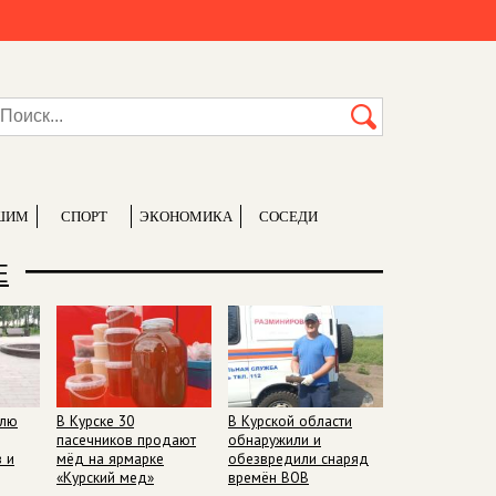
ШИМ
СПОРТ
ЭКОНОМИКА
СОСЕДИ
Е
елю
В Курске 30
В Курской области
пасечников продают
обнаружили и
 и
мёд на ярмарке
обезвредили снаряд
«Курский мед»
времён ВОВ