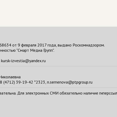
68634 от 9 февраля 2017 года, выдано Роскомнадзором.
нностью "Смарт Медиа Групп".
kursk-izvestia@yandex.ru
 Николаевна
8 (4712) 39-19-42 *2323, n.semenova@ptpgroup.ru
тельна. Для электронных СМИ обязательно наличие гиперссылки н