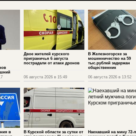
Двое жителей курского
В Железногорске за
приграничья 6 августа
мошенничество на 59
пострадали от атаки дронов
тыс.рублей задержан
нов
общественник
ашний
17
06 августа 2026 в 15:49
06 августа 2026 в 13:52
ения в
В Курской области за сутки от
Наехавший на мину 72-