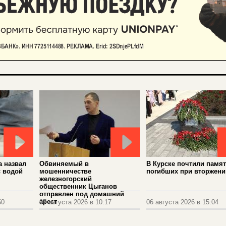
а назвал
Обвиняемый в
В Курске почтили памя
с водой
мошенничестве
погибших при вторжени
железногорский
общественник Цыганов
отправлен под домашний
арест
50
07 августа 2026 в 10:17
06 августа 2026 в 15:04