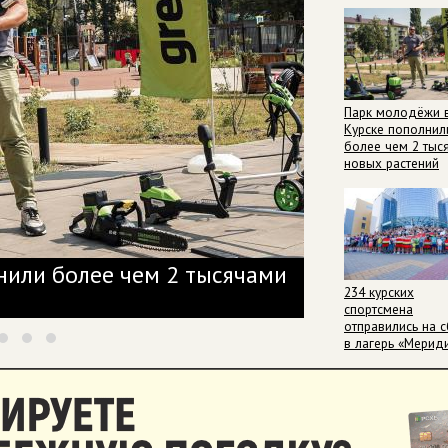
Парк молодёжи 
Курске пополнил
более чем 2 тыс
новых растений
нили более чем 2 тысячами
9 августа в 
234 курских
спортсмена
отправились на 
в лагерь «Мерид