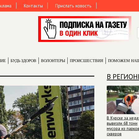
клама
Контакты
Прислать новость
НИЕ
БУДЬ ЗДОРОВ
ВОЛОНТЕРЫ
ПРОИCШЕСТВИЯ
ПОМОЖЕМ НА
В РЕГИОН
В Курске за нед
вывезли 68 тонн
мусора из парков
скверов