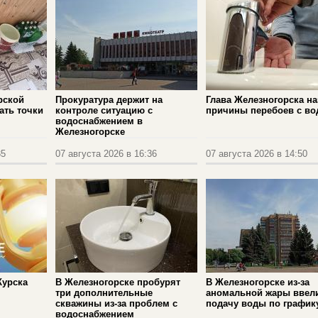
рской
Прокуратура держит на
Глава Железногорска на
ать точки
контроле ситуацию с
причины перебоев с во
водоснабжением в
Железногорске
35
07 августа 2026 в 16:36
07 августа 2026 в 14:50
Курска
В Железногорске пробурят
В Железногорске из-за
три дополнительные
аномальной жары ввел
скважины из‑за проблем с
подачу воды по график
водоснабжением