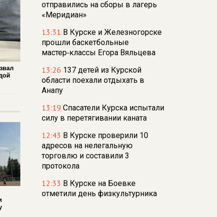
отправились на сборы в лагерь
«Меридиан»
13:31
В Курске и Железногорске
прошли баскетбольные
мастер‑классы Егора Вяльцева
звал
13:26
137 детей из Курской
дой
области поехали отдыхать в
Анапу
13:19
Спасатели Курска испытали
силу в перетягивании каната
12:43
В Курске проверили 10
адресов на нелегальную
торговлю и составили 3
протокола
12:33
В Курске на Боевке
отметили день физкультурника
и
забегом на 5 вёрст
у