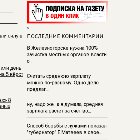
11:35
В Железногорске Курской
области будут работать точки
набора воды
11:11
Хинштейн навестил
>
раненых курян в областной
ПОСЛЕДНИЕ КОММЕНТАРИИ
ли силу в
больнице
В Железногорске нужна 100%
11:08
В Медвенке открыли
зачистка местных органов власти
теннисный корт и продолжают
о...
благоустраивать «Советский сад»
тили день
на 5 вёрст
Считать среднюю зарплату
можно по-разному. Одно дело
предлаг...
ах» 8
ну, надо же.. а я думала, средняя
вных
зарплата растёт за счёт во...
Способ борьбы с лужами показал
"губернатор" Е.Матвеев в свое...