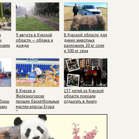
в
9 августа в Курской
В Курской области для
и
области — облака и
диких животных
ячами
дожди
разложили 20 кг соли
и 500 кг сена
Курской области — облака и дожди
В Курске и
137 детей из Курской
Железногорске
области поехали
сборы
прошли баскетбольные
отдыхать в Анапу
иан»
мастер‑классы Егора
Вяльцева