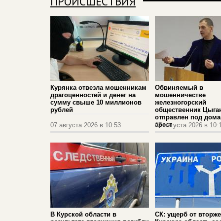
ПРОИСШЕСТВИЯ
Курянка отвезла мошенникам
Обвиняемый в
драгоценностей и денег на
мошенничестве
сумму свыше 10 миллионов
железногорский
рублей
общественник Цыга
отправлен под дом
арест
07 августа 2026 в 10:53
07 августа 2026 в 10:
В Курской области в
СК: ущерб от вторж