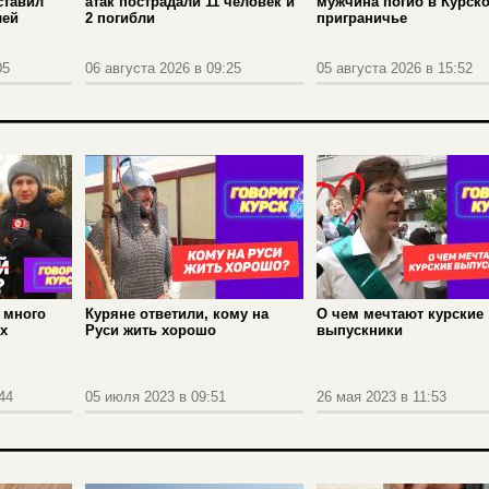
ставил
атак пострадали 11 человек и
мужчина погиб в Курск
лей
2 погибли
приграничье
05
06 августа 2026 в 09:25
05 августа 2026 в 15:52
 много
Куряне ответили, кому на
О чем мечтают курские
х
Руси жить хорошо
выпускники
44
05 июля 2023 в 09:51
26 мая 2023 в 11:53