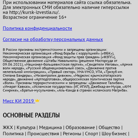
При использовании материалов сайта ссылка обязательна.
Для электронных СМИ обязательно наличие гиперссылки
на http://kursk-izvestia.ru/.
Возрастное ограничение 16+
Политика конфиденциальности
Согласие на обработку персональных данных
В России признаны экстремистскими и запрещены организации:
Некоммерческая организация «Фонд борьбы с коррупцией» («ФБК»),
Некоммерческая организация «Фонд защиты прав граждан» («ФЗПГ»),
Общественное движение «Штабы Навального» (решение Мосгорсуда от
09.06.2021), «Национал-большевистская партия», «Свидетели Иеговы», «Армия
воли народа», «Русский общенациональный союз», «Движение против
нелегальной иммиграции», «Правый сектор», УНА-УНСО, УПА, «Тризуб им.
Степана Бандеры», «Мизантропик дивижн», «Меджлис крымскотатарского
народа», движение «Артподготовка», общероссийская политическая партия
«Воля». Признаны террористическими и запрещены: «Движение Талибан»,
«Имарат Кавказ», «Исламское государство» (ИГ, ИГИЛ), Джебхад-ан-Нусра, «АУМ
Синрике», «Братья-мусульмане», «Аль-Каида в странах исламского Магриба».
Мисс КИ 2019
ОСНОВНЫЕ РАЗДЕЛЫ
ЖКХ
|
Культура
|
Медицина
|
Образование
|
Общество
|
Политика
|
Проиcшествия
|
Регионы
|
Спорт
|
Шоу бизнес
|