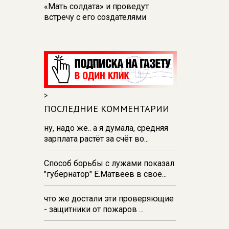
«Мать солдата» и проведут
встречу с его создателями
17:48
В Железногорске пробурят
три дополнительные скважины
из‑за проблем с водоснабжением
17:23
В Курске установили две
камеры ПДД на превышение
>
скорости
ПОСЛЕДНИЕ КОММЕНТАРИИ
16:55
В Курске жителя
Тюменской области осудили за
ну, надо же.. а я думала, средняя
незаконную перевозку
зарплата растёт за счёт во...
взрывчатки
Способ борьбы с лужами показал
16:47
В Курске капремонт дорог
"губернатор" Е.Матвеев в свое...
выполнен на 54%
что же достали эти проверяющие
- защитники от пожаров ...