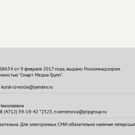
68634 от 9 февраля 2017 года, выдано Роскомнадзором.
нностью "Смарт Медиа Групп".
kursk-izvestia@yandex.ru
 Николаевна
8 (4712) 39-19-42 *2323, n.semenova@ptpgroup.ru
тельна. Для электронных СМИ обязательно наличие гиперссылки н