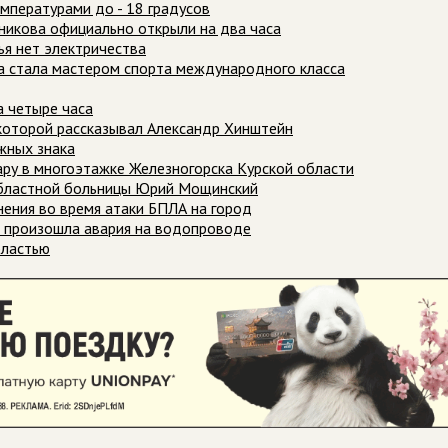
мпературами до - 18 градусов
ьникова официально открыли на два часа
ья нет электричества
а стала мастером спорта международного класса
а четыре часа
о которой рассказывал Александр Хинштейн
жных знака
ару в многоэтажке Железногорска Курской области
областной больницы Юрий Мощинский
ения во время атаки БПЛА на город
ря произошла авария на водопроводе
бластью