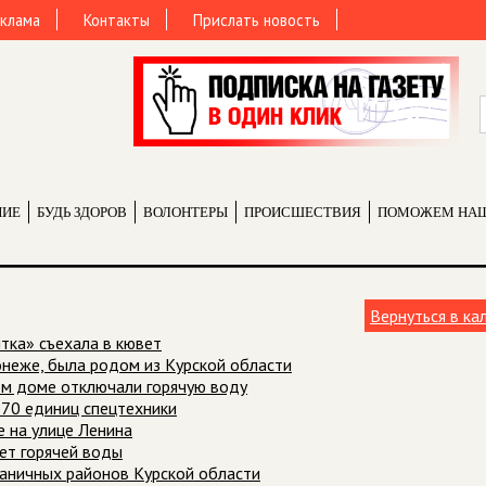
клама
Контакты
Прислать новость
НИЕ
БУДЬ ЗДОРОВ
ВОЛОНТЕРЫ
ПРОИCШЕСТВИЯ
ПОМОЖЕМ НА
Вернуться в ка
тка» съехала в кювет
неже, была родом из Курской области
лом доме отключали горячую воду
ь 70 единиц спецтехники
е на улице Ленина
нет горячей воды
аничных районов Курской области