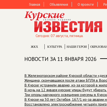
Главная
Объявления
О проекте
Ре
Сегодня: 07 августа, пятница.
ЖКХ
КУЛЬТУРА
НАШИ ГЕРОИ
ОБРАЗОВА
НОВОСТИ ЗА 11 ЯНВАРЯ 2026
В Железногорском районе Курской области «деся
Женщина, скончавшаяся после атаки БПЛА в Воро
В Курске устранили аварию, из-за которой в жи
В ночь на 12 января курские улицы будут убират
Три опоры наружного освещения снесены в Курск
В Курске на 50 лет Октября, 167/1 из-за аварии 
Восстановлено электроснабжение четырёх пригр