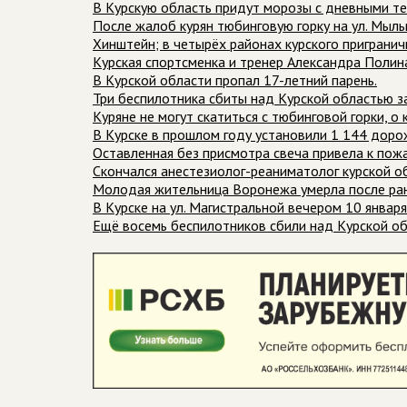
В Курскую область придут морозы с дневными те
После жалоб курян тюбинговую горку на ул. Мыл
Хинштейн; в четырёх районах курского пригранич
Курская спортсменка и тренер Александра Полин
В Курской области пропал 17-летний парень.
Три беспилотника сбиты над Курской областью з
Куряне не могут скатиться с тюбинговой горки, 
В Курске в прошлом году установили 1 144 доро
Оставленная без присмотра свеча привела к пож
Скончался анестезиолог-реаниматолог курской 
Молодая жительница Воронежа умерла после ран
В Курске на ул. Магистральной вечером 10 янва
Ещё восемь беспилотников сбили над Курской о