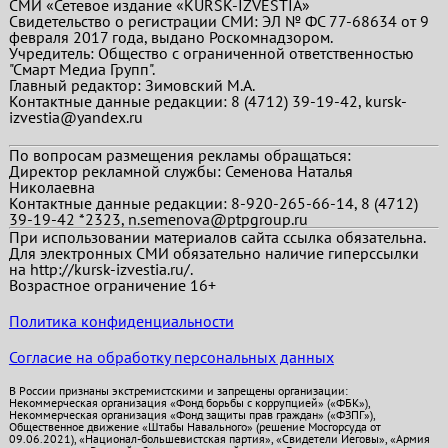
СМИ «Сетевое издание «KURSK-IZVESTIA»
Свидетельство о регистрации СМИ: ЭЛ № ФС 77-68634 от 9
февраля 2017 года, выдано Роскомнадзором.
Учредитель: Общество с ограниченной ответственностью
"Смарт Медиа Групп".
Главный редактор:
Зимовский М.А.
Контактные данные редакции: 8 (4712) 39-19-42, kursk-
izvestia@yandex.ru
По вопросам размещения рекламы обращаться:
Директор рекламной службы: Семенова Наталья
Николаевна
Контактные данные редакции: 8-920-265-66-14, 8 (4712)
39-19-42 *2323, n.semenova@ptpgroup.ru
При использовании материалов сайта ссылка обязательна.
Для электронных СМИ обязательно наличие гиперссылки
на http://kursk-izvestia.ru/.
Возрастное ограничение 16+
Политика конфиденциальности
Согласие на обработку персональных данных
В России признаны экстремистскими и запрещены организации:
Некоммерческая организация «Фонд борьбы с коррупцией» («ФБК»),
Некоммерческая организация «Фонд защиты прав граждан» («ФЗПГ»),
Общественное движение «Штабы Навального» (решение Мосгорсуда от
09.06.2021), «Национал-большевистская партия», «Свидетели Иеговы», «Армия