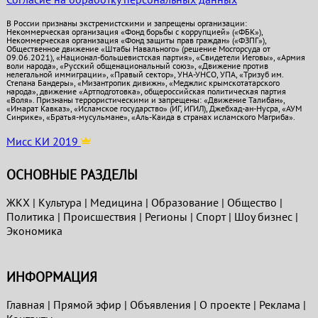
В России признаны экстремистскими и запрещены организации:
Некоммерческая организация «Фонд борьбы с коррупцией» («ФБК»),
Некоммерческая организация «Фонд защиты прав граждан» («ФЗПГ»),
Общественное движение «Штабы Навального» (решение Мосгорсуда от
09.06.2021), «Национал-большевистская партия», «Свидетели Иеговы», «Армия
воли народа», «Русский общенациональный союз», «Движение против
нелегальной иммиграции», «Правый сектор», УНА-УНСО, УПА, «Тризуб им.
Степана Бандеры», «Мизантропик дивижн», «Меджлис крымскотатарского
народа», движение «Артподготовка», общероссийская политическая партия
«Воля». Признаны террористическими и запрещены: «Движение Талибан»,
«Имарат Кавказ», «Исламское государство» (ИГ, ИГИЛ), Джебхад-ан-Нусра, «АУМ
Синрике», «Братья-мусульмане», «Аль-Каида в странах исламского Магриба».
Мисс КИ 2019
ОСНОВНЫЕ РАЗДЕЛЫ
ЖКХ
|
Культура
|
Медицина
|
Образование
|
Общество
|
Политика
|
Проиcшествия
|
Регионы
|
Спорт
|
Шоу бизнес
|
Экономика
ИНФОРМАЦИЯ
Главная
|
Прямой эфир
|
Объявления
|
О проекте
|
Реклама
|