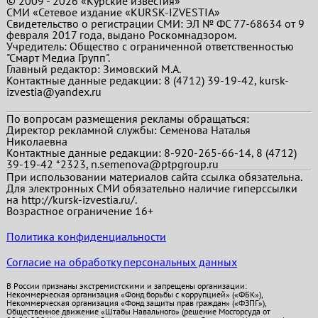
© 2009 - 2026 «Курские известия»
СМИ «Сетевое издание «KURSK-IZVESTIA»
Свидетельство о регистрации СМИ: ЭЛ № ФС 77-68634 от 9
февраля 2017 года, выдано Роскомнадзором.
Учредитель: Общество с ограниченной ответственностью
"Смарт Медиа Групп".
Главный редактор:
Зимовский М.А.
Контактные данные редакции: 8 (4712) 39-19-42, kursk-
izvestia@yandex.ru
По вопросам размещения рекламы обращаться:
Директор рекламной службы: Семенова Наталья
Николаевна
Контактные данные редакции: 8-920-265-66-14, 8 (4712)
39-19-42 *2323, n.semenova@ptpgroup.ru
При использовании материалов сайта ссылка обязательна.
Для электронных СМИ обязательно наличие гиперссылки
на http://kursk-izvestia.ru/.
Возрастное ограничение 16+
Политика конфиденциальности
Согласие на обработку персональных данных
В России признаны экстремистскими и запрещены организации:
Некоммерческая организация «Фонд борьбы с коррупцией» («ФБК»),
Некоммерческая организация «Фонд защиты прав граждан» («ФЗПГ»),
Общественное движение «Штабы Навального» (решение Мосгорсуда от