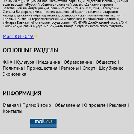
09.06.2021), «Национал-большевистская партия», «Свидетели Иеговы», «Армия
воли народа», «Русский общенациональный союз», «Движение против
нелегальной иммиграции», «Правый сектор», УНА-УНСО, УПА, «Тризуб им.
Степана Бандеры», «Мизантропик дивижн», «Меджлис крымскотатарского
народа», движение «Артподготовка», общероссийская политическая партия
«Воля». Признаны террористическими и запрещены: «Движение Талибан»,
«Имарат Кавказ», «Исламское государство» (ИГ, ИГИЛ), Джебхад-ан-Нусра, «АУМ
Синрике», «Братья-мусульмане», «Аль-Каида в странах исламского Магриба».
Мисс КИ 2019
ОСНОВНЫЕ РАЗДЕЛЫ
ЖКХ
|
Культура
|
Медицина
|
Образование
|
Общество
|
Политика
|
Проиcшествия
|
Регионы
|
Спорт
|
Шоу бизнес
|
Экономика
ИНФОРМАЦИЯ
Главная
|
Прямой эфир
|
Объявления
|
О проекте
|
Реклама
|
Контакты