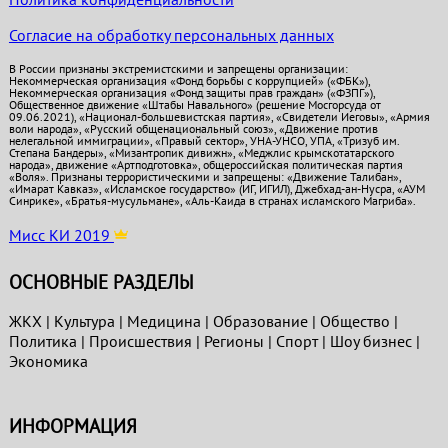
Согласие на обработку персональных данных
В России признаны экстремистскими и запрещены организации:
Некоммерческая организация «Фонд борьбы с коррупцией» («ФБК»),
Некоммерческая организация «Фонд защиты прав граждан» («ФЗПГ»),
Общественное движение «Штабы Навального» (решение Мосгорсуда от
09.06.2021), «Национал-большевистская партия», «Свидетели Иеговы», «Армия
воли народа», «Русский общенациональный союз», «Движение против
нелегальной иммиграции», «Правый сектор», УНА-УНСО, УПА, «Тризуб им.
Степана Бандеры», «Мизантропик дивижн», «Меджлис крымскотатарского
народа», движение «Артподготовка», общероссийская политическая партия
«Воля». Признаны террористическими и запрещены: «Движение Талибан»,
«Имарат Кавказ», «Исламское государство» (ИГ, ИГИЛ), Джебхад-ан-Нусра, «АУМ
Синрике», «Братья-мусульмане», «Аль-Каида в странах исламского Магриба».
Мисс КИ 2019
ОСНОВНЫЕ РАЗДЕЛЫ
ЖКХ
|
Культура
|
Медицина
|
Образование
|
Общество
|
Политика
|
Проиcшествия
|
Регионы
|
Спорт
|
Шоу бизнес
|
Экономика
ИНФОРМАЦИЯ