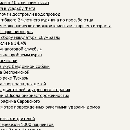
или в 30 с лишним тысяч
ул в усадьбу Фета
 почти достроили водопровод
гибшего 24‑летнего курянина по просьбе отца
яч мошеннических звонков клиентам старшего возраста
в Парке пионеров
у сбору макулатуры «БумБатл»
сли на 14,4%
з «налоговой службы»
шивал проблемы курян
расчистки
а укус бездомной собаки
на Веспремской
 реке Тускарь
а спортзала для детей
а двигателей внутреннего сгорания
тий «Школа онконастороженности»
Серафима Саровского
смотре поврежденных ракетными ударами домов
резвых водителей
 перевезли 1000 пациентов