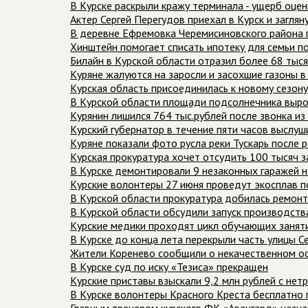
В Курске раскрыли кражу терминала - ущерб оцен
Актер Сергей Перегудов приехал в Курск и заглян
В деревне Ефремовка Черемисиновского района
Хинштейн помогает списать ипотеку для семьи по
Билайн в Курской области отразил более 68 тыс
Куряне жалуются на заросли и засохшие газоны 
Курская область присоединилась к новому сезон
В Курской области площади подсолнечника выро
Курянин лишился 764 тыс.рублей после звонка и
Курский губернатор в течение пяти часов выслу
Куряне показали фото русла реки Тускарь после 
Курская прокуратура хочет отсудить 100 тысяч з
В Курске демонтировали 9 незаконных гаражей 
Курские волонтеры 27 июня проведут экосплав по
В Курской области прокуратура добилась ремонт
В Курской области обсудили запуск производств
Курские медики проходят цикл обучающих заня
В Курске до конца лета перекрыли часть улицы 
Жители Коренево сообщили о некачественном о
В Курске суд по иску «Тезиса» прекращен
Курские приставы взыскали 9,2 млн рублей с нет
В Курске волонтеры Красного Креста бесплатно