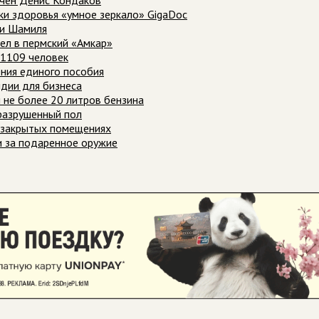
ачен Денис Кондаков
ки здоровья «умное зеркало» GigaDoc
ни Шамиля
шел в пермский «Амкар»
 1109 человек
ения единого пособия
идии для бизнеса
 не более 20 литров бензина
разрушенный пол
в закрытых помещениях
и за подаренное оружие