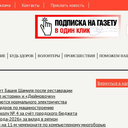
клама
Контакты
Прислать новость
НИЕ
БУДЬ ЗДОРОВ
ВОЛОНТЕРЫ
ПРОИCШЕСТВИЯ
ПОМОЖЕМ НА
Вернуться в ка
ет Башня Шамиля после реставрации
ые истории» и «Дюймовочку»
ются нормального электричества
 кадров по машиностроению
школу № 4 за счёт городского бюджета
ода‑2026» за вклад в регион
то на 11‑м чемпионате по компьютерному многоборью