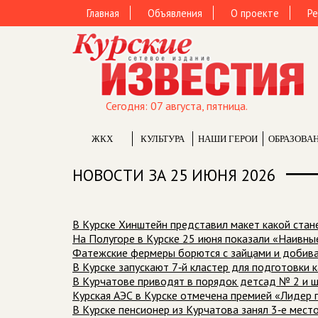
Главная
Объявления
О проекте
Ре
Сегодня: 07 августа, пятница.
ЖКХ
КУЛЬТУРА
НАШИ ГЕРОИ
ОБРАЗОВА
НОВОСТИ ЗА 25 ИЮНЯ 2026
В Курске Хинштейн представил макет какой стан
На Полугоре в Курске 25 июня показали «Наивн
Фатежские фермеры борются с зайцами и добива
В Курске запускают 7‑й кластер для подготовки
В Курчатове приводят в порядок детсад № 2 и 
Курская АЭС в Курске отмечена премией «Лидер г
В Курске пенсионер из Курчатова занял 3‑е мес