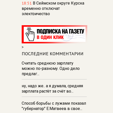
18:51
В Сеймском округе Курска
временно отключат
электричество
18:44
В Курске на полив
городских цветников и
деревьев израсходовано
102 куб. м воды за неделю
>
18:38
Прокуратуру Курской
области теперь возглавляет
ПОСЛЕДНИЕ КОММЕНТАРИИ
бывший прокурор Чукотки
Считать среднюю зарплату
Дмитрий Бурко
можно по-разному. Одно дело
18:27
В парке Пионеров в Курске
предлаг...
отпразднуют День
физкультурника
ну, надо же.. а я думала, средняя
зарплата растёт за счёт во...
18:24
В Курске покажут фильм
«Мать солдата» и проведут
встречу с его создателями
Способ борьбы с лужами показал
"губернатор" Е.Матвеев в свое...