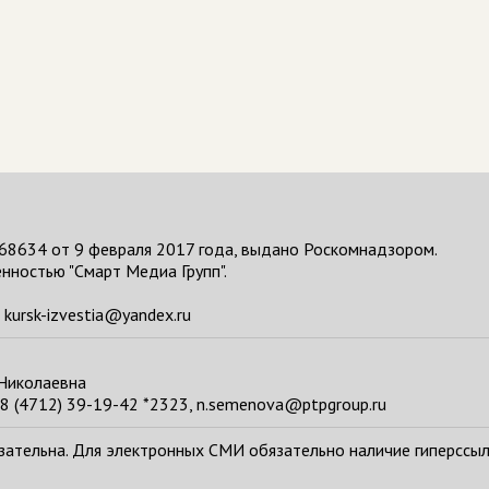
68634 от 9 февраля 2017 года, выдано Роскомнадзором.
нностью "Смарт Медиа Групп".
kursk-izvestia@yandex.ru
 Николаевна
8 (4712) 39-19-42 *2323, n.semenova@ptpgroup.ru
тельна. Для электронных СМИ обязательно наличие гиперссылки н