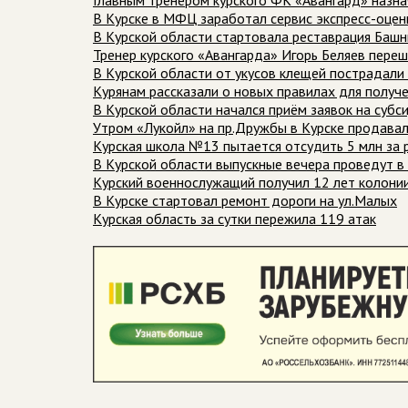
Главным тренером курского ФК «Авангард» назн
В Курске в МФЦ заработал сервис экспресс-оцен
В Курской области стартовала реставрация Баш
Тренер курского «Авангарда» Игорь Беляев пере
В Курской области от укусов клещей пострадали
Курянам рассказали о новых правилах для получ
В Курской области начался приём заявок на субс
Утром «Лукойл» на пр.Дружбы в Курске продавал
Курская школа №13 пытается отсудить 5 млн за 
В Курской области выпускные вечера проведут 
Курский военнослужащий получил 12 лет колони
В Курске стартовал ремонт дороги на ул.Малых
Курская область за сутки пережила 119 атак