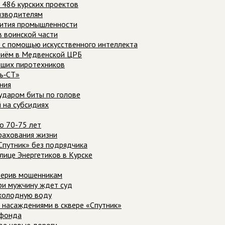
486 курских проектов
изводителям
вития промышленности
 воинской части
 с помощью искусственного интеллекта
приём в Медвенской ЦРБ
бших пиротехников
ль‑СТ»
ния
ударом биты по голове
 на субсидиях
о 70-75 лет
рахования жизни
Спутник» без подрядчика
лице Энергетиков в Курске
оверив мошенникам
ри мужчину ждет суд
 холодную воду
 насаждениями в сквере «Спутник»
цфонда