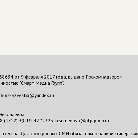
68634 от 9 февраля 2017 года, выдано Роскомнадзором.
нностью "Смарт Медиа Групп".
kursk-izvestia@yandex.ru
 Николаевна
8 (4712) 39-19-42 *2323, n.semenova@ptpgroup.ru
тельна. Для электронных СМИ обязательно наличие гиперссылки н