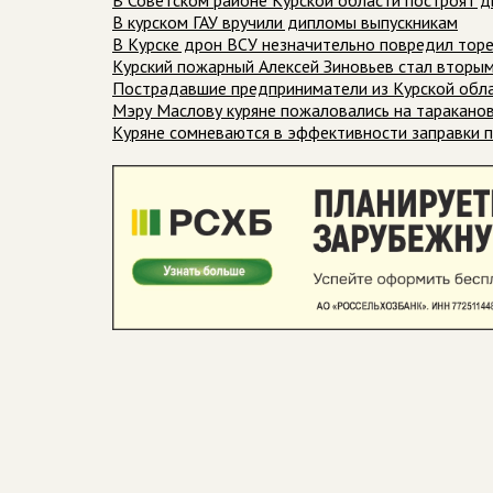
В Советском районе Курской области построят д
В курском ГАУ вручили дипломы выпускникам
В Курске дрон ВСУ незначительно повредил тор
Курский пожарный Алексей Зиновьев стал вторым
Пострадавшие предприниматели из Курской обла
Мэру Маслову куряне пожаловались на тараканов
Куряне сомневаются в эффективности заправки 