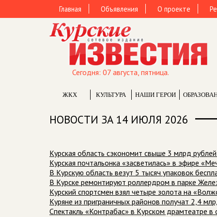
Главная
Объявления
О проекте
Ре
Сегодня: 07 августа, пятница.
ЖКХ
КУЛЬТУРА
НАШИ ГЕРОИ
ОБРАЗОВА
НОВОСТИ ЗА 14 ИЮЛЯ 2026
Курская область сэкономит свыше 3 млрд рубле
Курская почтальонка «засветилась» в эфире «Ме
В Курскую область везут 5 тысяч упаковок беспл
В Курске ремонтируют роллердром в парке Жел
Курский спортсмен взял четыре золота на «Волж
️Куряне из приграничных районов получат 2,4 мл
Спектакль «Контрабас» в Курском драмтеатре в 