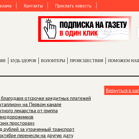
клама
Контакты
Прислать новость
НИЕ
БУДЬ ЗДОРОВ
ВОЛОНТЕРЫ
ПРОИCШЕСТВИЯ
ПОМОЖЕМ НА
Вернуться в ка
й благодаря отсрочке кредитных платежей
чталлион» на Первом канале
атного лекарства от гриппа
езнодорожников
ских просторах»
рд рублей за утраченный транспорт
октябре перенесли на другую дату