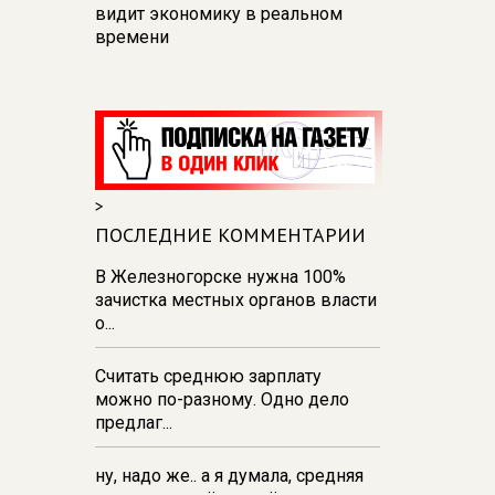
видит экономику в реальном
времени
12:26
В Курске перекроют
движение на участке улицы
Карла Маркса
12:17
В Курске прокуратура
добивается возмещения для
>
девочки - подростка ущерба за
побои
ПОСЛЕДНИЕ КОММЕНТАРИИ
11:58
В Курской области
В Железногорске нужна 100%
обрушившаяся стена повлекла
зачистка местных органов власти
возбуждение уголовного дела в
о...
отношении ИП
Считать среднюю зарплату
11:52
В Курске прокуратура
можно по-разному. Одно дело
добивается выплаты более 1 млн
предлаг...
рублей зарплаты 32-м
работникам
ну, надо же.. а я думала, средняя