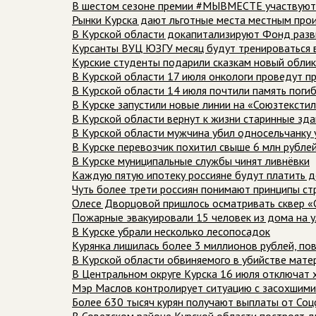
В шестом сезоне премии #МЫВМЕСТЕ участвуют 
Рынки Курска дают льготные места местным про
В Курской области докапитализируют Фонд раз
Курсанты ВУЦ ЮЗГУ месяц будут тренироваться в
Курские студенты подарили сказкам новый облик
В Курской области 17 июля онкологи проведут 
В Курской области 14 июля почтили память поги
В Курске запустили новые линии на «Союзтексти
В Курской области вернут к жизни старинные зда
В Курской области мужчина убил односельчанку 
В Курске перевозчик похитил свыше 6 млн рублей
В Курске муниципальные службы чинят ливнёвки
Каждую пятую ипотеку россияне будут платить д
Чуть более трети россиян понимают принципы ст
Олесе Дворцовой пришлось осматривать сквер «
Пожарные эвакуировали 15 человек из дома на у
В Курске убрали несколько лесопосадок
Курянка лишилась более 3 миллионов рублей, п
В Курской области обвиняемого в убийстве мате
В Центральном округе Курска 16 июля отключат
Мэр Маслов контролирует ситуацию с засохшими
Более 630 тысяч курян получают выплаты от Со