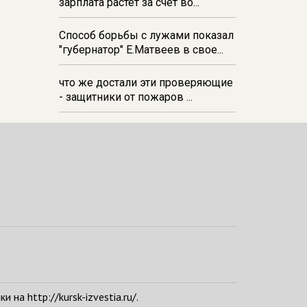
зарплата растёт за счёт во...
Способ борьбы с лужами показал
"губернатор" Е.Матвеев в свое...
что же достали эти проверяющие
- защитники от пожаров ...
а http://kursk-izvestia.ru/.