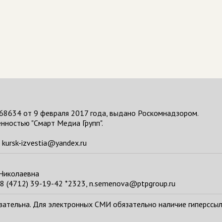
68634 от 9 февраля 2017 года, выдано Роскомнадзором.
нностью "Смарт Медиа Групп".
kursk-izvestia@yandex.ru
 Николаевна
8 (4712) 39-19-42 *2323, n.semenova@ptpgroup.ru
тельна. Для электронных СМИ обязательно наличие гиперссылки н