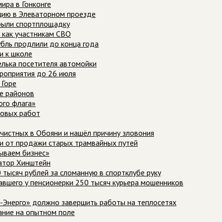
ира в Гонконге
нцию в Элеваторном проезде
рыли спортплощадку
 как участникам СВО
убль продлили до конца года
и к школе
елька посетителя автомойки
роприятия до 26 июля
 Горе
е районов
ого флага»
ановых работ
чистных в Обояни и нашёл причину зловония
ги от продажи старых трамвайных путей
рываем бизнес»
натор Хинштейн
 тысяч рублей за сломанную в спортклубе руку
авшего у пенсионерки 250 тысяч курьера мошенников
Р-Энерго» должно завершить работы на теплосетях
ание на опытном поле