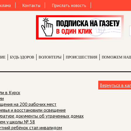
клама
Контакты
Прислать новость
НИЕ
БУДЬ ЗДОРОВ
ВОЛОНТЕРЫ
ПРОИCШЕСТВИЯ
ПОМОЖЕМ НА
Вернуться в ка
ли в Курск
ми
щения на 200 рабочих мест
ревья и восстановили освещение
куратуре документы об утраченных домах
ием у школы № 58
летний ребёнок стал инвалидом