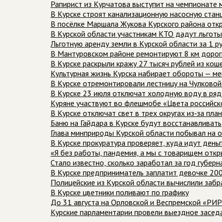
Рапирист из Курчатова выступит на чемпионате м
В Курске строят канализационную насосную ста
В посёлке Маршала Жукова Курского района отк
В Курской области участникам КТО дадут льготы
Льготную аренду земли в Курской области за 1 р
В Мантуровском районе ремонтируют 8 км дорог
В Курске раскрыли кражу 27 тысяч рублей из кош
Культурная жизнь Курска набирает обороты — ме
В Курске отремонтировали лестницу на Чулковой
В Курске 23 июля отключат холодную воду в ряд
Куряне участвуют во флешмобе «Цвета российск
В Курске отключат свет в трех округах из‑за пл
Баню на Гайдара в Курске будут восстанавливать
Глава минприроды Курской области побывал на о
В Курске прокуратура проверяет, куда идут день
«Я без работы, пандемия, а мы с товарищем отк
Стало известно, сколько заработал за год губер
В Курске предприниматель заплатит девочке 200
Полицейские из Курской области вычислили забр
В Курске цветники поливают по графику
До 31 августа на Орловской и Веспремской «РИ
Курские парламентарии провели выездное засед