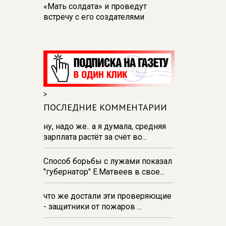
«Мать солдата» и проведут
встречу с его создателями
17:48
В Железногорске пробурят
три дополнительные скважины
из‑за проблем с водоснабжением
17:23
В Курске установили две
камеры ПДД на превышение
>
скорости
ПОСЛЕДНИЕ КОММЕНТАРИИ
16:55
В Курске жителя
Тюменской области осудили за
ну, надо же.. а я думала, средняя
незаконную перевозку
зарплата растёт за счёт во...
взрывчатки
Способ борьбы с лужами показал
16:47
В Курске капремонт дорог
"губернатор" Е.Матвеев в свое...
выполнен на 54%
что же достали эти проверяющие
- защитники от пожаров ...