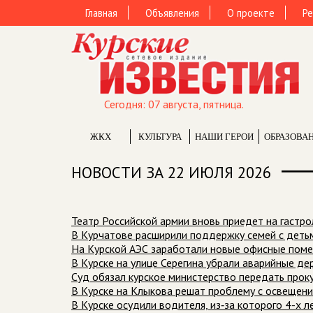
Главная
Объявления
О проекте
Ре
Сегодня: 07 августа, пятница.
ЖКХ
КУЛЬТУРА
НАШИ ГЕРОИ
ОБРАЗОВА
НОВОСТИ ЗА 22 ИЮЛЯ 2026
Театр Российской армии вновь приедет на гастро
В Курчатове расширили поддержку семей с деть
На Курской АЭС заработали новые офисные поме
В Курске на улице Серегина убрали аварийные де
Суд обязал курское министерство передать про
В Курске на Клыкова решат проблему с освещен
В Курске осудили водителя, из‑за которого 4-х 