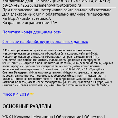
Контактные данные редакции: 8-920-265-66-14, 8 (4712)
39-19-42 *2323, n.semenova@ptpgroup.ru
При использовании материалов сайта ссылка обязательна.
Для электронных СМИ обязательно наличие гиперссылки
на http://kursk-izvestia.ru/.
Возрастное ограничение 16+
Политика конфиденциальности
Согласие на обработку персональных данных
В России признаны экстремистскими и запрещены организации:
Некоммерческая организация «Фонд борьбы с коррупцией» («ФБК»),
Некоммерческая организация «Фонд защиты прав граждан» («ФЗПГ»),
Общественное движение «Штабы Навального» (решение Мосгорсуда от
09.06.2021), «Национал-большевистская партия», «Свидетели Иеговы», «Армия
воли народа», «Русский общенациональный союз», «Движение против
нелегальной иммиграции», «Правый сектор», УНА-УНСО, УПА, «Тризуб им.
Степана Бандеры», «Мизантропик дивижн», «Меджлис крымскотатарского
народа», движение «Артподготовка», общероссийская политическая партия
«Воля». Признаны террористическими и запрещены: «Движение Талибан»,
«Имарат Кавказ», «Исламское государство» (ИГ, ИГИЛ), Джебхад-ан-Нусра, «АУМ
Синрике», «Братья-мусульмане», «Аль-Каида в странах исламского Магриба».
Мисс КИ 2019
ОСНОВНЫЕ РАЗДЕЛЫ
ЖКХ
|
Культура
|
Медицина
|
Образование
|
Общество
|