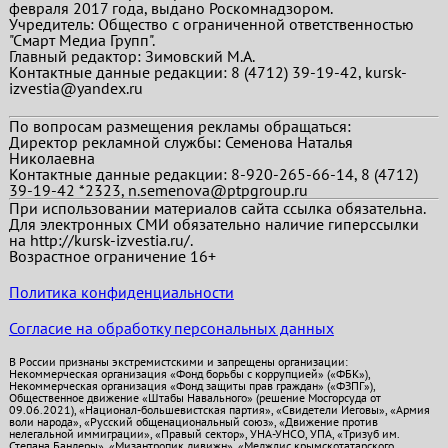
февраля 2017 года, выдано Роскомнадзором.
Учредитель: Общество с ограниченной ответственностью
"Смарт Медиа Групп".
Главный редактор:
Зимовский М.А.
Контактные данные редакции: 8 (4712) 39-19-42, kursk-
izvestia@yandex.ru
По вопросам размещения рекламы обращаться:
Директор рекламной службы: Семенова Наталья
Николаевна
Контактные данные редакции: 8-920-265-66-14, 8 (4712)
39-19-42 *2323, n.semenova@ptpgroup.ru
При использовании материалов сайта ссылка обязательна.
Для электронных СМИ обязательно наличие гиперссылки
на http://kursk-izvestia.ru/.
Возрастное ограничение 16+
Политика конфиденциальности
Согласие на обработку персональных данных
В России признаны экстремистскими и запрещены организации:
Некоммерческая организация «Фонд борьбы с коррупцией» («ФБК»),
Некоммерческая организация «Фонд защиты прав граждан» («ФЗПГ»),
Общественное движение «Штабы Навального» (решение Мосгорсуда от
09.06.2021), «Национал-большевистская партия», «Свидетели Иеговы», «Армия
воли народа», «Русский общенациональный союз», «Движение против
нелегальной иммиграции», «Правый сектор», УНА-УНСО, УПА, «Тризуб им.
Степана Бандеры», «Мизантропик дивижн», «Меджлис крымскотатарского