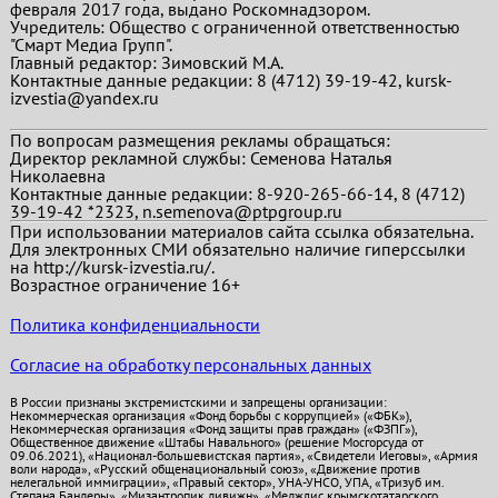
февраля 2017 года, выдано Роскомнадзором.
Учредитель: Общество с ограниченной ответственностью
"Смарт Медиа Групп".
Главный редактор:
Зимовский М.А.
Контактные данные редакции: 8 (4712) 39-19-42, kursk-
izvestia@yandex.ru
По вопросам размещения рекламы обращаться:
Директор рекламной службы: Семенова Наталья
Николаевна
Контактные данные редакции: 8-920-265-66-14, 8 (4712)
39-19-42 *2323, n.semenova@ptpgroup.ru
При использовании материалов сайта ссылка обязательна.
Для электронных СМИ обязательно наличие гиперссылки
на http://kursk-izvestia.ru/.
Возрастное ограничение 16+
Политика конфиденциальности
Согласие на обработку персональных данных
В России признаны экстремистскими и запрещены организации:
Некоммерческая организация «Фонд борьбы с коррупцией» («ФБК»),
Некоммерческая организация «Фонд защиты прав граждан» («ФЗПГ»),
Общественное движение «Штабы Навального» (решение Мосгорсуда от
09.06.2021), «Национал-большевистская партия», «Свидетели Иеговы», «Армия
воли народа», «Русский общенациональный союз», «Движение против
нелегальной иммиграции», «Правый сектор», УНА-УНСО, УПА, «Тризуб им.
Степана Бандеры», «Мизантропик дивижн», «Меджлис крымскотатарского