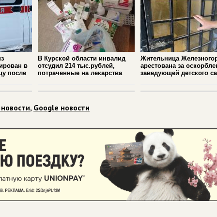
из
В Курской области инвалид
Жительница Железного
ирован в
отсудил 214 тыс.рублей,
арестована за оскорбле
цу после
потраченные на лекарства
заведующей детского с
 новости
,
Google новости