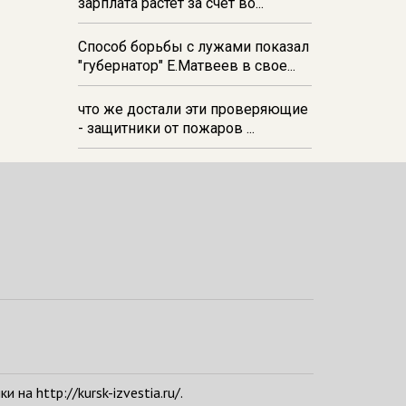
зарплата растёт за счёт во...
Способ борьбы с лужами показал
"губернатор" Е.Матвеев в свое...
что же достали эти проверяющие
- защитники от пожаров ...
а http://kursk-izvestia.ru/.