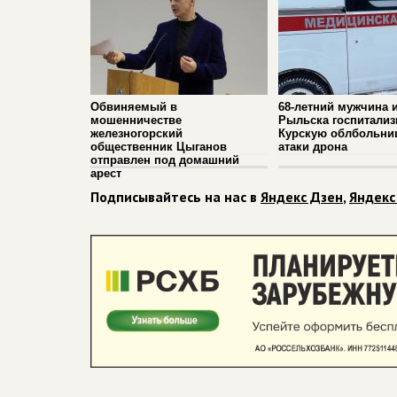
Обвиняемый в
68-летний мужчина 
мошенничестве
Рыльска госпитализ
железногорский
Курскую облбольни
общественник Цыганов
атаки дрона
отправлен под домашний
арест
Подписывайтесь на нас в
Яндекс Дзен
,
Яндекс