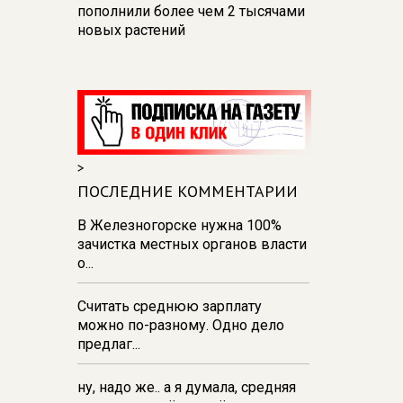
пополнили более чем 2 тысячами
новых растений
13:58
9 августа в Курской области
— облака и дожди
13:40
В Курской области для
диких животных разложили 20 кг
соли и 500 кг сена
>
13:35
234 курских спортсмена
ПОСЛЕДНИЕ КОММЕНТАРИИ
отправились на сборы в лагерь
«Меридиан»
В Железногорске нужна 100%
зачистка местных органов власти
13:31
В Курске и Железногорске
о...
прошли баскетбольные
мастер‑классы Егора Вяльцева
Считать среднюю зарплату
можно по-разному. Одно дело
предлаг...
ну, надо же.. а я думала, средняя