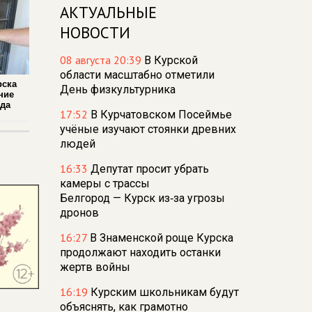
АКТУАЛЬНЫЕ
НОВОСТИ
08 августа 20:39
В Курской
области масштабно отметили
рска
День физкультурника
ние
ада
17:52
В Курчатовском Посеймье
учёные изучают стоянки древних
людей
16:33
Депутат просит убрать
камеры с трассы
Белгород — Курск из‑за угрозы
дронов
16:27
В Знаменской роще Курска
продолжают находить останки
жертв войны
16:19
Курским школьникам будут
объяснять, как грамотно