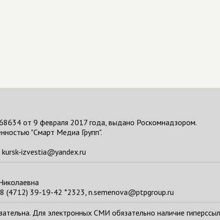
68634 от 9 февраля 2017 года, выдано Роскомнадзором.
нностью "Смарт Медиа Групп".
kursk-izvestia@yandex.ru
 Николаевна
8 (4712) 39-19-42 *2323, n.semenova@ptpgroup.ru
тельна. Для электронных СМИ обязательно наличие гиперссылки н