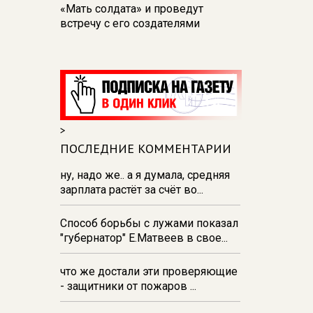
«Мать солдата» и проведут
встречу с его создателями
17:48
В Железногорске пробурят
три дополнительные скважины
из‑за проблем с водоснабжением
17:23
В Курске установили две
камеры ПДД на превышение
>
скорости
ПОСЛЕДНИЕ КОММЕНТАРИИ
16:55
В Курске жителя
Тюменской области осудили за
ну, надо же.. а я думала, средняя
незаконную перевозку
зарплата растёт за счёт во...
взрывчатки
Способ борьбы с лужами показал
16:47
В Курске капремонт дорог
"губернатор" Е.Матвеев в свое...
выполнен на 54%
что же достали эти проверяющие
- защитники от пожаров ...