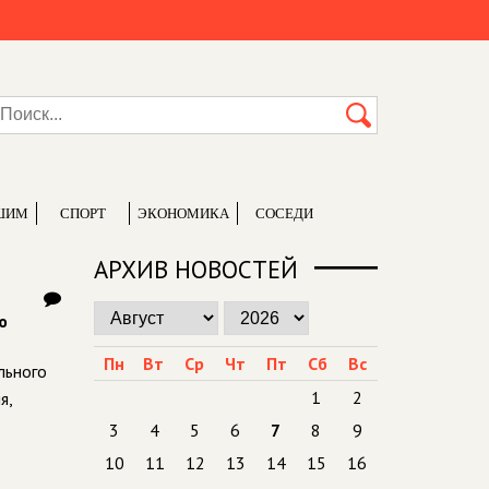
ШИМ
СПОРТ
ЭКОНОМИКА
СОСЕДИ
АРХИВ НОВОСТЕЙ
ю
Пн
Вт
Ср
Чт
Пт
Сб
Вс
льного
1
2
я,
3
4
5
6
7
8
9
10
11
12
13
14
15
16