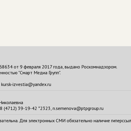
68634 от 9 февраля 2017 года, выдано Роскомнадзором.
нностью "Смарт Медиа Групп".
kursk-izvestia@yandex.ru
 Николаевна
8 (4712) 39-19-42 *2323, n.semenova@ptpgroup.ru
тельна. Для электронных СМИ обязательно наличие гиперссылки н