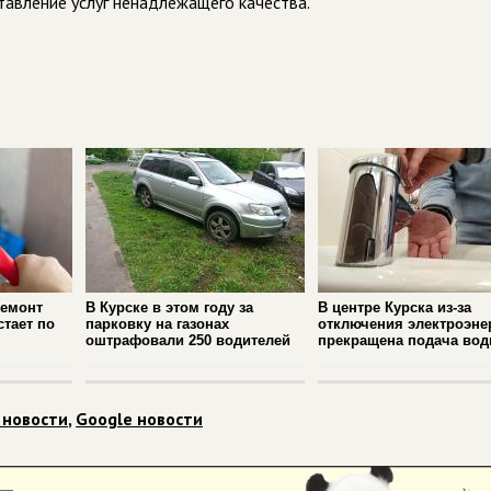
авление услуг ненадлежащего качества.
ремонт
В Курске в этом году за
В центре Курска из‑за
стает по
парковку на газонах
отключения электроэне
оштрафовали 250 водителей
прекращена подача во
 новости
,
Google новости