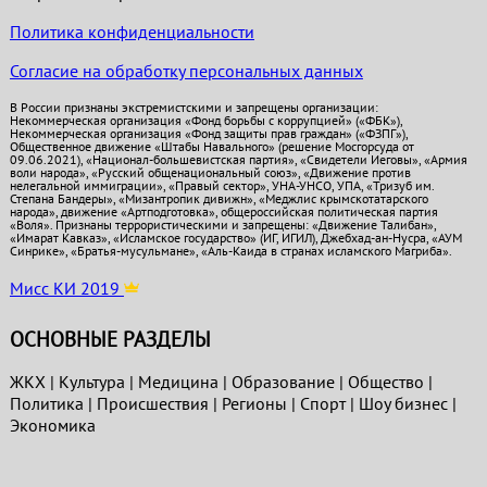
Политика конфиденциальности
Согласие на обработку персональных данных
В России признаны экстремистскими и запрещены организации:
Некоммерческая организация «Фонд борьбы с коррупцией» («ФБК»),
Некоммерческая организация «Фонд защиты прав граждан» («ФЗПГ»),
Общественное движение «Штабы Навального» (решение Мосгорсуда от
09.06.2021), «Национал-большевистская партия», «Свидетели Иеговы», «Армия
воли народа», «Русский общенациональный союз», «Движение против
нелегальной иммиграции», «Правый сектор», УНА-УНСО, УПА, «Тризуб им.
Степана Бандеры», «Мизантропик дивижн», «Меджлис крымскотатарского
народа», движение «Артподготовка», общероссийская политическая партия
«Воля». Признаны террористическими и запрещены: «Движение Талибан»,
«Имарат Кавказ», «Исламское государство» (ИГ, ИГИЛ), Джебхад-ан-Нусра, «АУМ
Синрике», «Братья-мусульмане», «Аль-Каида в странах исламского Магриба».
Мисс КИ 2019
ОСНОВНЫЕ РАЗДЕЛЫ
ЖКХ
|
Культура
|
Медицина
|
Образование
|
Общество
|
Политика
|
Проиcшествия
|
Регионы
|
Спорт
|
Шоу бизнес
|
Экономика