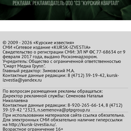
© 2009 - 2026 «Курские известия»
СМИ «Сетевое издание «KURSK-IZVESTIA»
Свидетельство о регистрации СМИ: ЭЛ № ФС 77-68634 от 9
февраля 2017 года, выдано Роскомнадзором.
Учредитель: Общество с ограниченной ответственностью
"Смарт Медиа Групп".
Главный редактор:
Зимовский М.А.
Контактные данные редакции: 8 (4712) 39-19-42, kursk-
izvestia@yandex.ru
По вопросам размещения рекламы обращаться:
Директор рекламной службы: Семенова Наталья
Николаевна
Контактные данные редакции: 8-920-265-66-14, 8 (4712)
39-19-42 *2323, n.semenova@ptpgroup.ru
При использовании материалов сайта ссылка обязательна.
Для электронных СМИ обязательно наличие гиперссылки
на http://kursk-izvestia.ru/.
Возрастное ограничение 16+