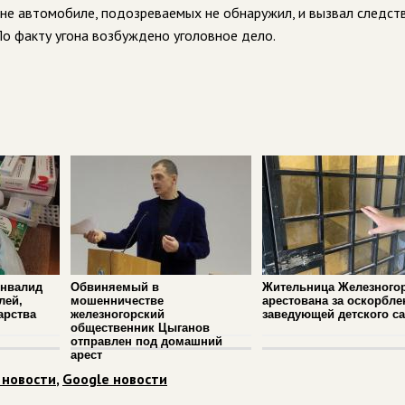
ине автомобиле, подозреваемых не обнаружил, и вызвал следст
 По факту угона возбуждено уголовное дело.
инвалид
Обвиняемый в
Жительница Железного
лей,
мошенничестве
арестована за оскорбле
арства
железногорский
заведующей детского с
общественник Цыганов
отправлен под домашний
арест
 новости
,
Google новости