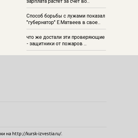
зарплата растёт за счёт во...
Способ борьбы с лужами показал
"губернатор" Е.Матвеев в свое...
что же достали эти проверяющие
- защитники от пожаров ...
а http://kursk-izvestia.ru/.