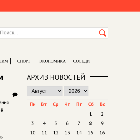
ШИМ
СПОРТ
ЭКОНОМИКА
СОСЕДИ
м
АРХИВ НОВОСТЕЙ
ения
Пн
Вт
Ср
Чт
Пт
Сб
Вс
её
1
2
3
4
5
6
7
8
9
10
11
12
13
14
15
16
 в