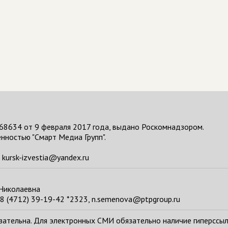
68634 от 9 февраля 2017 года, выдано Роскомнадзором.
нностью "Смарт Медиа Групп".
kursk-izvestia@yandex.ru
 Николаевна
8 (4712) 39-19-42 *2323, n.semenova@ptpgroup.ru
тельна. Для электронных СМИ обязательно наличие гиперссылки н