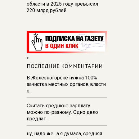
области в 2025 году превысил
220 млрд рублей
14:53
В Курской области в
строительной сфере работают
24,7 тыс. человек
14:50
Глава Железногорска
назвал причины перебоев с
>
водой
ПОСЛЕДНИЕ КОММЕНТАРИИ
14:01
На водоемах Курской
области погибли 10 человек, двое
В Железногорске нужна 100%
из них - дети
зачистка местных органов власти
о...
12:46
Данные вместо
деклараций: как государство
Считать среднюю зарплату
видит экономику в реальном
можно по-разному. Одно дело
времени
предлаг...
ну, надо же.. а я думала, средняя