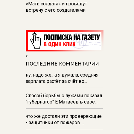
«Мать солдата» и проведут
встречу с его создателями
17:48
В Железногорске пробурят
три дополнительные скважины
из‑за проблем с водоснабжением
17:23
В Курске установили две
камеры ПДД на превышение
>
скорости
ПОСЛЕДНИЕ КОММЕНТАРИИ
16:55
В Курске жителя
Тюменской области осудили за
ну, надо же.. а я думала, средняя
незаконную перевозку
зарплата растёт за счёт во...
взрывчатки
Способ борьбы с лужами показал
16:47
В Курске капремонт дорог
"губернатор" Е.Матвеев в свое...
выполнен на 54%
что же достали эти проверяющие
- защитники от пожаров ...