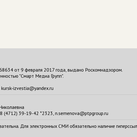
68634 от 9 февраля 2017 года, выдано Роскомнадзором.
нностью "Смарт Медиа Групп".
kursk-izvestia@yandex.ru
 Николаевна
8 (4712) 39-19-42 *2323, n.semenova@ptpgroup.ru
тельна. Для электронных СМИ обязательно наличие гиперссылки н