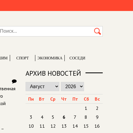
ШИМ
СПОРТ
ЭКОНОМИКА
СОСЕДИ
АРХИВ НОВОСТЕЙ
твенная
го
Пн
Вт
Ср
Чт
Пт
Сб
Вс
кой
1
2
3
4
5
6
7
8
9
10
11
12
13
14
15
16
 –