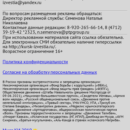
izvestia@yandex.ru
По вопросам размещения рекламы обращаться:
Директор рекламной службы: Семенова Наталья
Николаевна
Контактные данные редакции: 8-920-265-66-14, 8 (4712)
39-19-42 *2323, n.semenova@ptpgroup.ru
При использовании материалов сайта ссылка обязательна.
Для электронных СМИ обязательно наличие гиперссылки
на http://kursk-izvestia.ru/.
Возрастное ограничение 16+
Политика конфиденциальности
Согласие на обработку персональных данных
В России признаны экстремистскими и запрещены организации:
Некоммерческая организация «Фонд борьбы с коррупцией» («ФБК»),
Некоммерческая организация «Фонд защиты прав граждан» («ФЗПГ»),
Общественное движение «Штабы Навального» (решение Мосгорсуда от
09.06.2021), «Национал-большевистская партия», «Свидетели Иеговы», «Армия
воли народа», «Русский общенациональный союз», «Движение против
нелегальной иммиграции», «Правый сектор», УНА-УНСО, УПА, «Тризуб им.
Степана Бандеры», «Мизантропик дивижн», «Меджлис крымскотатарского
народа», движение «Артподготовка», общероссийская политическая партия
«Воля». Признаны террористическими и запрещены: «Движение Талибан»,
«Имарат Кавказ», «Исламское государство» (ИГ, ИГИЛ), Джебхад-ан-Нусра, «АУМ
Синрике», «Братья-мусульмане», «Аль-Каида в странах исламского Магриба».