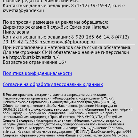
Главный редактор:
Зимовский М.А.
Контактные данные редакции: 8 (4712) 39-19-42, kursk-
izvestia@yandex.ru
По вопросам размещения рекламы обращаться:
Директор рекламной службы: Семенова Наталья
Николаевна
Контактные данные редакции: 8-920-265-66-14, 8 (4712)
39-19-42 *2323, n.semenova@ptpgroup.ru
При использовании материалов сайта ссылка обязательна.
Для электронных СМИ обязательно наличие гиперссылки
на http://kursk-izvestia.ru/.
Возрастное ограничение 16+
Политика конфиденциальности
Согласие на обработку персональных данных
В России признаны экстремистскими и запрещены организации:
Некоммерческая организация «Фонд борьбы с коррупцией» («ФБК»),
Некоммерческая организация «Фонд защиты прав граждан» («ФЗПГ»),
Общественное движение «Штабы Навального» (решение Мосгорсуда от
09.06.2021), «Национал-большевистская партия», «Свидетели Иеговы», «Армия
воли народа», «Русский общенациональный союз», «Движение против
нелегальной иммиграции», «Правый сектор», УНА-УНСО, УПА, «Тризуб им.
Степана Бандеры», «Мизантропик дивижн», «Меджлис крымскотатарского
народа», движение «Артподготовка», общероссийская политическая партия
«Воля». Признаны террористическими и запрещены: «Движение Талибан»,
«Имарат Кавказ», «Исламское государство» (ИГ, ИГИЛ), Джебхад-ан-Нусра, «АУМ
Синрике», «Братья-мусульмане», «Аль-Каида в странах исламского Магриба».