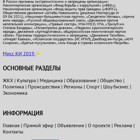
В России признаны экстремистскими и запрещены организации:
Некоммерческая организация «Фонд борьбы с коррупцией» («ФБК»),
Некоммерческая организация «Фонд защиты прав граждан» («ФЗПГ»),
Общественное движение «Штабы Навального» (решение Мосгорсуда от
09.06.2021), «Национал-большевистская партия», «Свидетели Иеговы», «Армия
воли народа», «Русский общенациональный союз», «Движение против
нелегальной иммиграции», «Правый сектор», УНА-УНСО, УПА, «Тризуб им.
Степана Бандеры», «Мизантропик дивижн», «Меджлис крымскотатарского
народа», движение «Артподготовка», общероссийская политическая партия
«Воля». Признаны террористическими и запрещены: «Движение Талибан»,
«Имарат Кавказ», «Исламское государство» (ИГ, ИГИЛ), Джебхад-ан-Нусра, «АУМ
Синрике», «Братья-мусульмане», «Аль-Каида в странах исламского Магриба».
Мисс КИ 2019
ОСНОВНЫЕ РАЗДЕЛЫ
ЖКХ
|
Культура
|
Медицина
|
Образование
|
Общество
|
Политика
|
Проиcшествия
|
Регионы
|
Спорт
|
Шоу бизнес
|
Экономика
ИНФОРМАЦИЯ
Главная
|
Прямой эфир
|
Объявления
|
О проекте
|
Реклама
|
Контакты