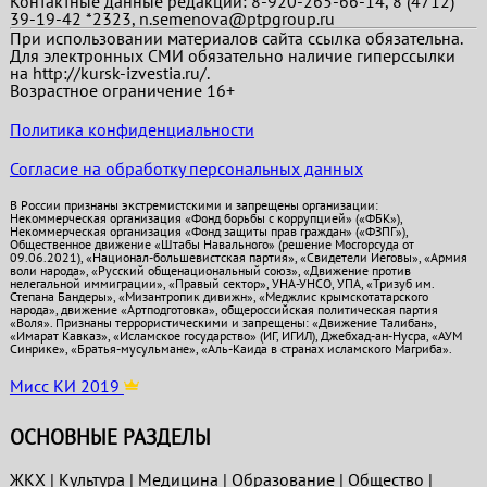
Контактные данные редакции: 8-920-265-66-14, 8 (4712)
39-19-42 *2323, n.semenova@ptpgroup.ru
При использовании материалов сайта ссылка обязательна.
Для электронных СМИ обязательно наличие гиперссылки
на http://kursk-izvestia.ru/.
Возрастное ограничение 16+
Политика конфиденциальности
Согласие на обработку персональных данных
В России признаны экстремистскими и запрещены организации:
Некоммерческая организация «Фонд борьбы с коррупцией» («ФБК»),
Некоммерческая организация «Фонд защиты прав граждан» («ФЗПГ»),
Общественное движение «Штабы Навального» (решение Мосгорсуда от
09.06.2021), «Национал-большевистская партия», «Свидетели Иеговы», «Армия
воли народа», «Русский общенациональный союз», «Движение против
нелегальной иммиграции», «Правый сектор», УНА-УНСО, УПА, «Тризуб им.
Степана Бандеры», «Мизантропик дивижн», «Меджлис крымскотатарского
народа», движение «Артподготовка», общероссийская политическая партия
«Воля». Признаны террористическими и запрещены: «Движение Талибан»,
«Имарат Кавказ», «Исламское государство» (ИГ, ИГИЛ), Джебхад-ан-Нусра, «АУМ
Синрике», «Братья-мусульмане», «Аль-Каида в странах исламского Магриба».
Мисс КИ 2019
ОСНОВНЫЕ РАЗДЕЛЫ
ЖКХ
|
Культура
|
Медицина
|
Образование
|
Общество
|