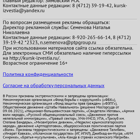
Главный редактор:
Зимовский М.А.
Контактные данные редакции: 8 (4712) 39-19-42, kursk-
izvestia@yandex.ru
По вопросам размещения рекламы обращаться:
Директор рекламной службы: Семенова Наталья
Николаевна
Контактные данные редакции: 8-920-265-66-14, 8 (4712)
39-19-42 *2323, n.semenova@ptpgroup.ru
При использовании материалов сайта ссылка обязательна.
Для электронных СМИ обязательно наличие гиперссылки
на http://kursk-izvestia.ru/.
Возрастное ограничение 16+
Политика конфиденциальности
Согласие на обработку персональных данных
В России признаны экстремистскими и запрещены организации:
Некоммерческая организация «Фонд борьбы с коррупцией» («ФБК»),
Некоммерческая организация «Фонд защиты прав граждан» («ФЗПГ»),
Общественное движение «Штабы Навального» (решение Мосгорсуда от
09.06.2021), «Национал-большевистская партия», «Свидетели Иеговы», «Армия
воли народа», «Русский общенациональный союз», «Движение против
нелегальной иммиграции», «Правый сектор», УНА-УНСО, УПА, «Тризуб им.
Степана Бандеры», «Мизантропик дивижн», «Меджлис крымскотатарского
народа», движение «Артподготовка», общероссийская политическая партия
«Воля». Признаны террористическими и запрещены: «Движение Талибан»,
«Имарат Кавказ», «Исламское государство» (ИГ, ИГИЛ), Джебхад-ан-Нусра, «АУМ
Синрике», «Братья-мусульмане», «Аль-Каида в странах исламского Магриба».