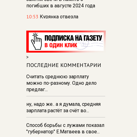
погибших в августе 2024 года
10:53
Курянка отвезла
мошенникам драгоценностей и
денег на сумму свыше 10
миллионов рублей
10:42
В Курской области
Россельхознадзор выявил 55
>
новых очагов опасных сорняков
ПОСЛЕДНИЕ КОММЕНТАРИИ
и вредителей
Считать среднюю зарплату
10:37
К школе на проспекте
можно по-разному. Одно дело
Плевицкой в курске строят
предлаг...
двухполосную дорогу с уличным
освещением
ну, надо же.. а я думала, средняя
10:17
Обвиняемый в
зарплата растёт за счёт во...
мошенничестве железногорский
общественник Цыганов
Способ борьбы с лужами показал
отправлен под домашний арест
"губернатор" Е.Матвеев в свое...