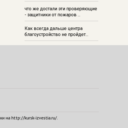
06 августа 21:34
В Курске на
стадионе прошла беговая
что же достали эти проверяющие
тренировка‑вечеринка в формате
- защитники от пожаров ...
DJ Run
Как всегда дальше центра
благоустройство не пройдет...
а http://kursk-izvestia.ru/.