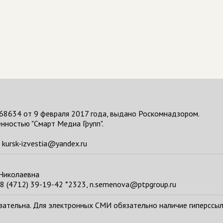
68634 от 9 февраля 2017 года, выдано Роскомнадзором.
нностью "Смарт Медиа Групп".
kursk-izvestia@yandex.ru
 Николаевна
8 (4712) 39-19-42 *2323, n.semenova@ptpgroup.ru
тельна. Для электронных СМИ обязательно наличие гиперссылки н