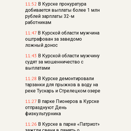
11:52
В Курске прокуратура
добивается выплаты более 1 млн
рублей зарплаты 32-м
работникам
11:47
В Курской области мужчина
оштрафован за заведомо
ложный донос
11:43
В Курской области мужчину
судят за мошенничество с
выплатами
11:28
В Курске демонтировали
тарзанки для прыжков в воду на
реке Тускарь и Стрелецком озере
11:27
В парке Пионеров в Курске
отпразднуют День
физкультурника
11:26
В Курске в парке «Патриот»
зажгли свечи в память о