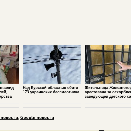
инвалид
Над Курской областью сбито
Жительница Железного
лей,
173 украинских беспилотника
арестована за оскорбле
арства
заведующей детского с
 новости
,
Google новости