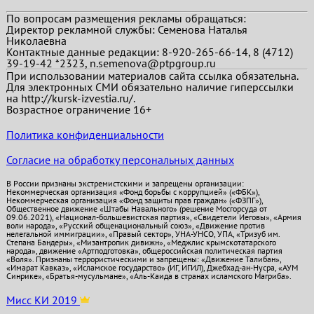
По вопросам размещения рекламы обращаться:
Директор рекламной службы: Семенова Наталья
Николаевна
Контактные данные редакции: 8-920-265-66-14, 8 (4712)
39-19-42 *2323, n.semenova@ptpgroup.ru
При использовании материалов сайта ссылка обязательна.
Для электронных СМИ обязательно наличие гиперссылки
на http://kursk-izvestia.ru/.
Возрастное ограничение 16+
Политика конфиденциальности
Согласие на обработку персональных данных
В России признаны экстремистскими и запрещены организации:
Некоммерческая организация «Фонд борьбы с коррупцией» («ФБК»),
Некоммерческая организация «Фонд защиты прав граждан» («ФЗПГ»),
Общественное движение «Штабы Навального» (решение Мосгорсуда от
09.06.2021), «Национал-большевистская партия», «Свидетели Иеговы», «Армия
воли народа», «Русский общенациональный союз», «Движение против
нелегальной иммиграции», «Правый сектор», УНА-УНСО, УПА, «Тризуб им.
Степана Бандеры», «Мизантропик дивижн», «Меджлис крымскотатарского
народа», движение «Артподготовка», общероссийская политическая партия
«Воля». Признаны террористическими и запрещены: «Движение Талибан»,
«Имарат Кавказ», «Исламское государство» (ИГ, ИГИЛ), Джебхад-ан-Нусра, «АУМ
Синрике», «Братья-мусульмане», «Аль-Каида в странах исламского Магриба».
Мисс КИ 2019