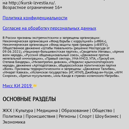
на http://kursk-izvestia.ru/.
Возрастное ограничение 16+
Политика конфиденциальности
Согласие на обработку персональных данных
В России признаны экстремистскими и запрещены организации:
Некоммерческая организация «Фонд борьбы с коррупцией» («ФБК»),
Некоммерческая организация «Фонд защиты прав граждан» («ФЗПГ»),
Общественное движение «Штабы Навального» (решение Мосгорсуда от
09.06.2021), «Национал-большевистская партия», «Свидетели Иеговы», «Армия
воли народа», «Русский общенациональный союз», «Движение против
нелегальной иммиграции», «Правый сектор», УНА-УНСО, УПА, «Тризуб им.
Степана Бандеры», «Мизантропик дивижн», «Меджлис крымскотатарского
народа», движение «Артподготовка», общероссийская политическая партия
«Воля». Признаны террористическими и запрещены: «Движение Талибан»,
«Имарат Кавказ», «Исламское государство» (ИГ, ИГИЛ), Джебхад-ан-Нусра, «АУМ
Синрике», «Братья-мусульмане», «Аль-Каида в странах исламского Магриба».
Мисс КИ 2019
ОСНОВНЫЕ РАЗДЕЛЫ
ЖКХ
|
Культура
|
Медицина
|
Образование
|
Общество
|
Политика
|
Проиcшествия
|
Регионы
|
Спорт
|
Шоу бизнес
|
Экономика