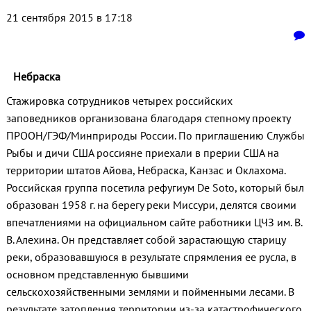
21 сентября 2015 в 17:18
Небраска
Стажировка сотрудников четырех российских
заповедников организована благодаря степному проекту
ПРООН/ГЭФ/Минприроды России. По приглашению Службы
Рыбы и дичи США россияне приехали в прерии США на
территории штатов Айова, Небраска, Канзас и Оклахома.
Российская группа посетила рефугиум De Soto, который был
образован 1958 г. на берегу реки Миссури, делятся своими
впечатлениями на официальном сайте работники ЦЧЗ им. В.
В. Алехина. Он представляет собой зарастающую старицу
реки, образовавшуюся в результате спрямления ее русла, в
основном представленную бывшими
сельскохозяйственными землями и пойменными лесами. В
результате затопления территории из-за катастрофического