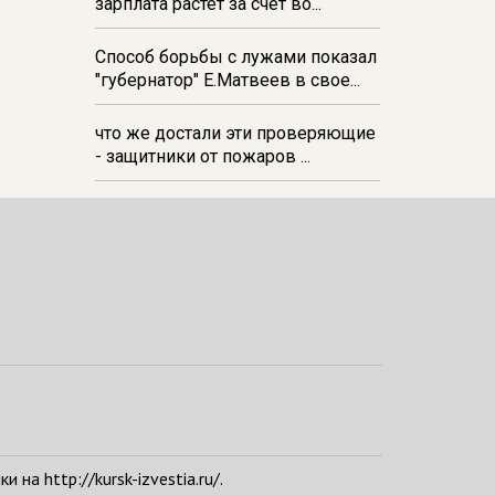
зарплата растёт за счёт во...
Способ борьбы с лужами показал
"губернатор" Е.Матвеев в свое...
что же достали эти проверяющие
- защитники от пожаров ...
а http://kursk-izvestia.ru/.