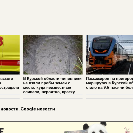
вского
В Курской области чиновники
Пассажиров на пригоро
з
не взяли пробы земли с
маршрутах в Курской о
острадали
места, куда неизвестные
стало на 9,6 тысячи бо
сливали, вероятно, краску
 новости
,
Google новости