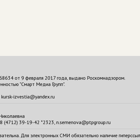
68634 от 9 февраля 2017 года, выдано Роскомнадзором.
нностью "Смарт Медиа Групп".
kursk-izvestia@yandex.ru
 Николаевна
8 (4712) 39-19-42 *2323, n.semenova@ptpgroup.ru
тельна. Для электронных СМИ обязательно наличие гиперссылки н