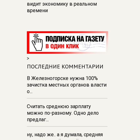
видит экономику в реальном
времени
12:26
В Курске перекроют
движение на участке улицы
Карла Маркса
12:17
В Курске прокуратура
добивается возмещения для
>
девочки - подростка ущерба за
побои
ПОСЛЕДНИЕ КОММЕНТАРИИ
11:58
В Курской области
В Железногорске нужна 100%
обрушившаяся стена повлекла
зачистка местных органов власти
возбуждение уголовного дела в
о...
отношении ИП
Считать среднюю зарплату
11:52
В Курске прокуратура
можно по-разному. Одно дело
добивается выплаты более 1 млн
предлаг...
рублей зарплаты 32-м
работникам
ну, надо же.. а я думала, средняя