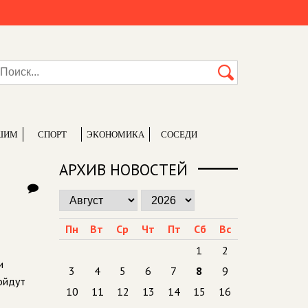
ШИМ
СПОРТ
ЭКОНОМИКА
СОСЕДИ
АРХИВ НОВОСТЕЙ
Пн
Вт
Ср
Чт
Пт
Сб
Вс
1
2
и
3
4
5
6
7
8
9
ойдут
10
11
12
13
14
15
16