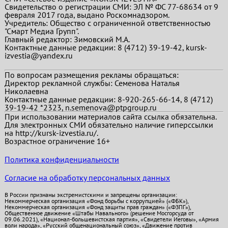
Свидетельство о регистрации СМИ: ЭЛ № ФС 77-68634 от 9
февраля 2017 года, выдано Роскомнадзором.
Учредитель: Общество с ограниченной ответственностью
"Смарт Медиа Групп".
Главный редактор:
Зимовский М.А.
Контактные данные редакции: 8 (4712) 39-19-42, kursk-
izvestia@yandex.ru
По вопросам размещения рекламы обращаться:
Директор рекламной службы: Семенова Наталья
Николаевна
Контактные данные редакции: 8-920-265-66-14, 8 (4712)
39-19-42 *2323, n.semenova@ptpgroup.ru
При использовании материалов сайта ссылка обязательна.
Для электронных СМИ обязательно наличие гиперссылки
на http://kursk-izvestia.ru/.
Возрастное ограничение 16+
Политика конфиденциальности
Согласие на обработку персональных данных
В России признаны экстремистскими и запрещены организации:
Некоммерческая организация «Фонд борьбы с коррупцией» («ФБК»),
Некоммерческая организация «Фонд защиты прав граждан» («ФЗПГ»),
Общественное движение «Штабы Навального» (решение Мосгорсуда от
09.06.2021), «Национал-большевистская партия», «Свидетели Иеговы», «Армия
воли народа», «Русский общенациональный союз», «Движение против