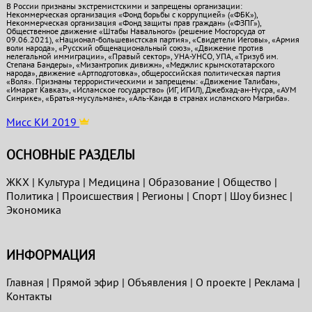
В России признаны экстремистскими и запрещены организации:
Некоммерческая организация «Фонд борьбы с коррупцией» («ФБК»),
Некоммерческая организация «Фонд защиты прав граждан» («ФЗПГ»),
Общественное движение «Штабы Навального» (решение Мосгорсуда от
09.06.2021), «Национал-большевистская партия», «Свидетели Иеговы», «Армия
воли народа», «Русский общенациональный союз», «Движение против
нелегальной иммиграции», «Правый сектор», УНА-УНСО, УПА, «Тризуб им.
Степана Бандеры», «Мизантропик дивижн», «Меджлис крымскотатарского
народа», движение «Артподготовка», общероссийская политическая партия
«Воля». Признаны террористическими и запрещены: «Движение Талибан»,
«Имарат Кавказ», «Исламское государство» (ИГ, ИГИЛ), Джебхад-ан-Нусра, «АУМ
Синрике», «Братья-мусульмане», «Аль-Каида в странах исламского Магриба».
Мисс КИ 2019
ОСНОВНЫЕ РАЗДЕЛЫ
ЖКХ
|
Культура
|
Медицина
|
Образование
|
Общество
|
Политика
|
Проиcшествия
|
Регионы
|
Спорт
|
Шоу бизнес
|
Экономика
ИНФОРМАЦИЯ
Главная
|
Прямой эфир
|
Объявления
|
О проекте
|
Реклама
|
Контакты