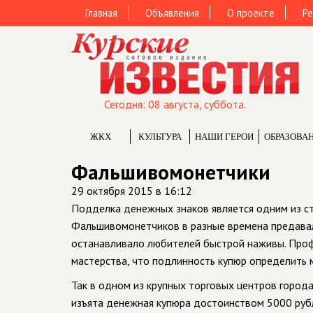
Главная
Объявления
О проекте
Ре
Сегодня: 08 августа, суббота.
ЖКХ
КУЛЬТУРА
НАШИ ГЕРОИ
ОБРАЗОВА
Фальшивомонетчики
29 октября 2015 в 16:12
Подделка денежных знаков является одним из ст
Фальшивомонетчиков в разные времена предавали
останавливало любителей быстрой наживы. Про
мастерства, что подлинность купюр определить 
Так в одном из крупных торговых центров города
изъята денежная купюра достоинством 5000 рубл