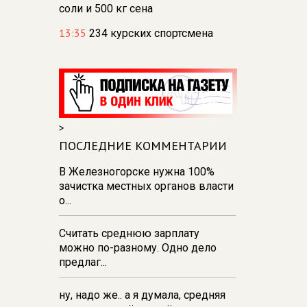
соли и 500 кг сена
13:35
234 курских спортсмена
отправились на сборы в лагерь
«Меридиан»
13:31
В Курске и Железногорске
прошли баскетбольные
мастер‑классы Егора Вяльцева
>
13:26
137 детей из Курской
ПОСЛЕДНИЕ КОММЕНТАРИИ
области поехали отдыхать в
Анапу
В Железногорске нужна 100%
зачистка местных органов власти
13:19
Спасатели Курска испытали
о...
силу в перетягивании каната
Считать среднюю зарплату
можно по-разному. Одно дело
предлаг...
ну, надо же.. а я думала, средняя