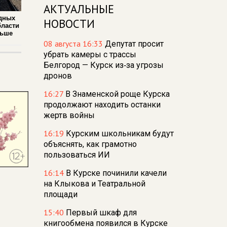
АКТУАЛЬНЫЕ
дных
НОВОСТИ
бласти
льше
08 августа 16:33
Депутат просит
убрать камеры с трассы
Белгород — Курск из‑за угрозы
дронов
16:27
В Знаменской роще Курска
продолжают находить останки
жертв войны
16:19
Курским школьникам будут
объяснять, как грамотно
пользоваться ИИ
16:14
В Курске починили качели
на Клыкова и Театральной
площади
15:40
Первый шкаф для
книгообмена появился в Курске