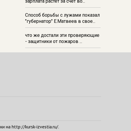
зарплата растёт за счёт во...
Способ борьбы с лужами показал
"губернатор" Е.Матвеев в свое...
что же достали эти проверяющие
- защитники от пожаров ...
а http://kursk-izvestia.ru/.