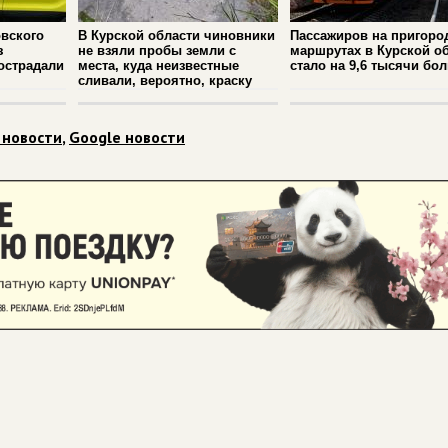
вского
В Курской области чиновники
Пассажиров на пригоро
з
не взяли пробы земли с
маршрутах в Курской о
острадали
места, куда неизвестные
стало на 9,6 тысячи бо
сливали, вероятно, краску
 новости
,
Google новости