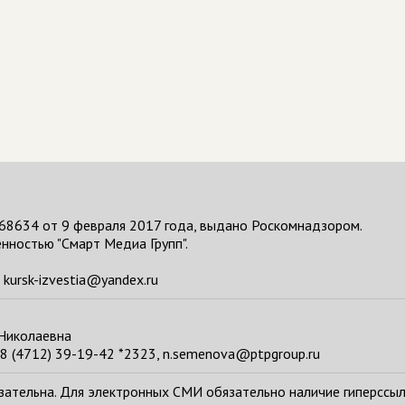
68634 от 9 февраля 2017 года, выдано Роскомнадзором.
нностью "Смарт Медиа Групп".
kursk-izvestia@yandex.ru
 Николаевна
8 (4712) 39-19-42 *2323, n.semenova@ptpgroup.ru
тельна. Для электронных СМИ обязательно наличие гиперссылки н