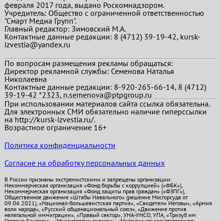
февраля 2017 года, выдано Роскомнадзором.
Учредитель: Общество с ограниченной ответственностью
"Смарт Медиа Групп".
Главный редактор:
Зимовский М.А.
Контактные данные редакции: 8 (4712) 39-19-42, kursk-
izvestia@yandex.ru
По вопросам размещения рекламы обращаться:
Директор рекламной службы: Семенова Наталья
Николаевна
Контактные данные редакции: 8-920-265-66-14, 8 (4712)
39-19-42 *2323, n.semenova@ptpgroup.ru
При использовании материалов сайта ссылка обязательна.
Для электронных СМИ обязательно наличие гиперссылки
на http://kursk-izvestia.ru/.
Возрастное ограничение 16+
Политика конфиденциальности
Согласие на обработку персональных данных
В России признаны экстремистскими и запрещены организации:
Некоммерческая организация «Фонд борьбы с коррупцией» («ФБК»),
Некоммерческая организация «Фонд защиты прав граждан» («ФЗПГ»),
Общественное движение «Штабы Навального» (решение Мосгорсуда от
09.06.2021), «Национал-большевистская партия», «Свидетели Иеговы», «Армия
воли народа», «Русский общенациональный союз», «Движение против
нелегальной иммиграции», «Правый сектор», УНА-УНСО, УПА, «Тризуб им.
Степана Бандеры», «Мизантропик дивижн», «Меджлис крымскотатарского