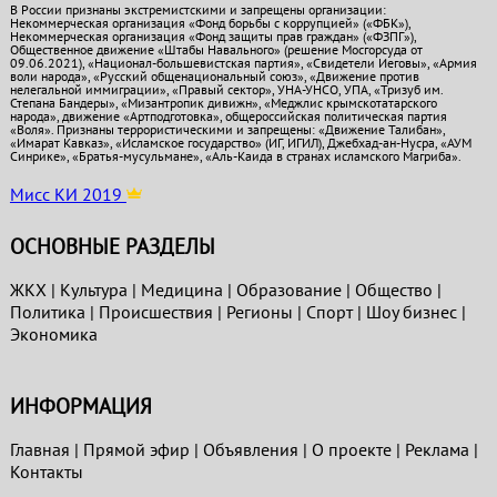
В России признаны экстремистскими и запрещены организации:
Некоммерческая организация «Фонд борьбы с коррупцией» («ФБК»),
Некоммерческая организация «Фонд защиты прав граждан» («ФЗПГ»),
Общественное движение «Штабы Навального» (решение Мосгорсуда от
09.06.2021), «Национал-большевистская партия», «Свидетели Иеговы», «Армия
воли народа», «Русский общенациональный союз», «Движение против
нелегальной иммиграции», «Правый сектор», УНА-УНСО, УПА, «Тризуб им.
Степана Бандеры», «Мизантропик дивижн», «Меджлис крымскотатарского
народа», движение «Артподготовка», общероссийская политическая партия
«Воля». Признаны террористическими и запрещены: «Движение Талибан»,
«Имарат Кавказ», «Исламское государство» (ИГ, ИГИЛ), Джебхад-ан-Нусра, «АУМ
Синрике», «Братья-мусульмане», «Аль-Каида в странах исламского Магриба».
Мисс КИ 2019
ОСНОВНЫЕ РАЗДЕЛЫ
ЖКХ
|
Культура
|
Медицина
|
Образование
|
Общество
|
Политика
|
Проиcшествия
|
Регионы
|
Спорт
|
Шоу бизнес
|
Экономика
ИНФОРМАЦИЯ
Главная
|
Прямой эфир
|
Объявления
|
О проекте
|
Реклама
|
Контакты