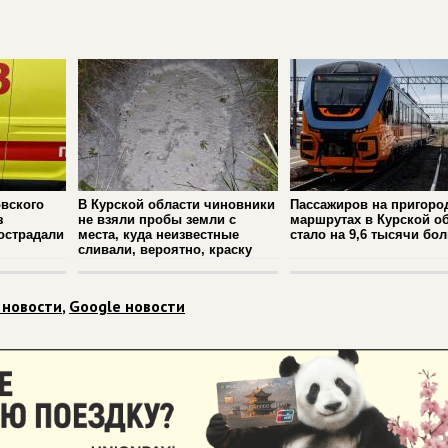
вского
В Курской области чиновники
Пассажиров на пригоро
з
не взяли пробы земли с
маршрутах в Курской о
острадали
места, куда неизвестные
стало на 9,6 тысячи бо
сливали, вероятно, краску
 новости
,
Google новости