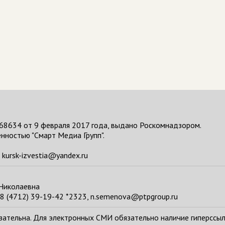
68634 от 9 февраля 2017 года, выдано Роскомнадзором.
нностью "Смарт Медиа Групп".
kursk-izvestia@yandex.ru
 Николаевна
8 (4712) 39-19-42 *2323, n.semenova@ptpgroup.ru
тельна. Для электронных СМИ обязательно наличие гиперссылки н