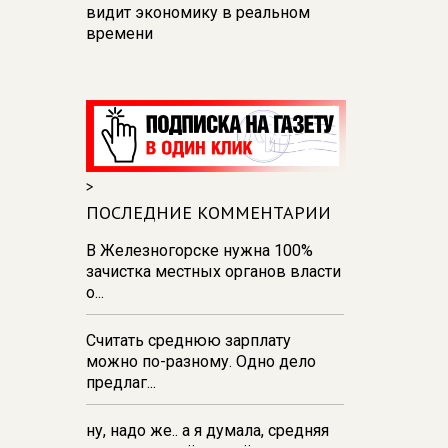
видит экономику в реальном
времени
12:26
В Курске перекроют
движение на участке улицы
Карла Маркса
12:17
В Курске прокуратура
добивается возмещения для
>
девочки - подростка ущерба за
побои
ПОСЛЕДНИЕ КОММЕНТАРИИ
11:58
В Курской области
В Железногорске нужна 100%
обрушившаяся стена повлекла
зачистка местных органов власти
возбуждение уголовного дела в
о...
отношении ИП
Считать среднюю зарплату
11:52
В Курске прокуратура
можно по-разному. Одно дело
добивается выплаты более 1 млн
предлаг...
рублей зарплаты 32-м
работникам
ну, надо же.. а я думала, средняя