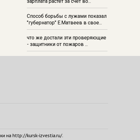
зарплата растёт за счёт во...
Способ борьбы с лужами показал
"губернатор" Е.Матвеев в свое...
что же достали эти проверяющие
- защитники от пожаров ...
а http://kursk-izvestia.ru/.