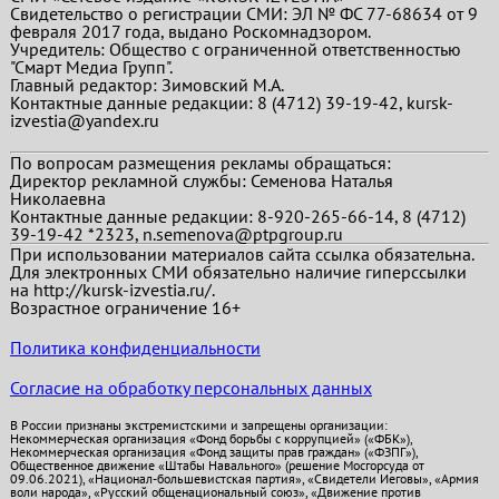
Свидетельство о регистрации СМИ: ЭЛ № ФС 77-68634 от 9
февраля 2017 года, выдано Роскомнадзором.
Учредитель: Общество с ограниченной ответственностью
"Смарт Медиа Групп".
Главный редактор:
Зимовский М.А.
Контактные данные редакции: 8 (4712) 39-19-42, kursk-
izvestia@yandex.ru
По вопросам размещения рекламы обращаться:
Директор рекламной службы: Семенова Наталья
Николаевна
Контактные данные редакции: 8-920-265-66-14, 8 (4712)
39-19-42 *2323, n.semenova@ptpgroup.ru
При использовании материалов сайта ссылка обязательна.
Для электронных СМИ обязательно наличие гиперссылки
на http://kursk-izvestia.ru/.
Возрастное ограничение 16+
Политика конфиденциальности
Согласие на обработку персональных данных
В России признаны экстремистскими и запрещены организации:
Некоммерческая организация «Фонд борьбы с коррупцией» («ФБК»),
Некоммерческая организация «Фонд защиты прав граждан» («ФЗПГ»),
Общественное движение «Штабы Навального» (решение Мосгорсуда от
09.06.2021), «Национал-большевистская партия», «Свидетели Иеговы», «Армия
воли народа», «Русский общенациональный союз», «Движение против