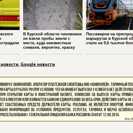
вского
В Курской области чиновники
Пассажиров на пригоро
з
не взяли пробы земли с
маршрутах в Курской о
острадали
места, куда неизвестные
стало на 9,6 тысячи бо
сливали, вероятно, краску
 новости
,
Google новости