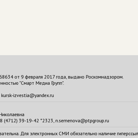
68634 от 9 февраля 2017 года, выдано Роскомнадзором.
нностью "Смарт Медиа Групп".
kursk-izvestia@yandex.ru
 Николаевна
8 (4712) 39-19-42 *2323, n.semenova@ptpgroup.ru
тельна. Для электронных СМИ обязательно наличие гиперссылки н