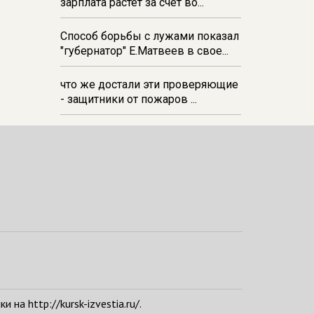
зарплата растёт за счёт во...
Способ борьбы с лужами показал
"губернатор" Е.Матвеев в свое...
что же достали эти проверяющие
- защитники от пожаров ...
а http://kursk-izvestia.ru/.