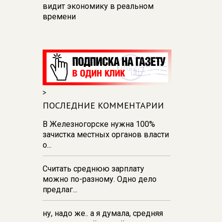
видит экономику в реальном
времени
12:26
В Курске перекроют
движение на участке улицы
Карла Маркса
12:17
В Курске прокуратура
добивается возмещения для
>
девочки - подростка ущерба за
побои
ПОСЛЕДНИЕ КОММЕНТАРИИ
11:58
В Курской области
В Железногорске нужна 100%
обрушившаяся стена повлекла
зачистка местных органов власти
возбуждение уголовного дела в
о...
отношении ИП
Считать среднюю зарплату
11:52
В Курске прокуратура
можно по-разному. Одно дело
добивается выплаты более 1 млн
предлаг...
рублей зарплаты 32-м
работникам
ну, надо же.. а я думала, средняя