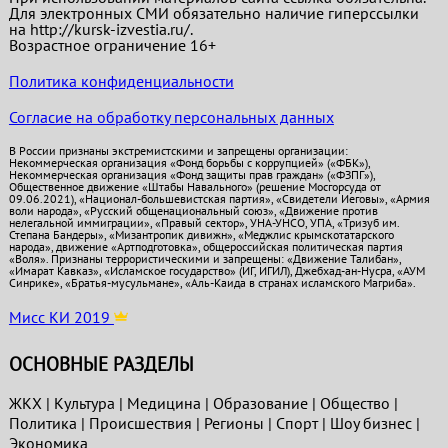
Для электронных СМИ обязательно наличие гиперссылки
на http://kursk-izvestia.ru/.
Возрастное ограничение 16+
Политика конфиденциальности
Согласие на обработку персональных данных
В России признаны экстремистскими и запрещены организации:
Некоммерческая организация «Фонд борьбы с коррупцией» («ФБК»),
Некоммерческая организация «Фонд защиты прав граждан» («ФЗПГ»),
Общественное движение «Штабы Навального» (решение Мосгорсуда от
09.06.2021), «Национал-большевистская партия», «Свидетели Иеговы», «Армия
воли народа», «Русский общенациональный союз», «Движение против
нелегальной иммиграции», «Правый сектор», УНА-УНСО, УПА, «Тризуб им.
Степана Бандеры», «Мизантропик дивижн», «Меджлис крымскотатарского
народа», движение «Артподготовка», общероссийская политическая партия
«Воля». Признаны террористическими и запрещены: «Движение Талибан»,
«Имарат Кавказ», «Исламское государство» (ИГ, ИГИЛ), Джебхад-ан-Нусра, «АУМ
Синрике», «Братья-мусульмане», «Аль-Каида в странах исламского Магриба».
Мисс КИ 2019
ОСНОВНЫЕ РАЗДЕЛЫ
ЖКХ
|
Культура
|
Медицина
|
Образование
|
Общество
|
Политика
|
Проиcшествия
|
Регионы
|
Спорт
|
Шоу бизнес
|
Экономика