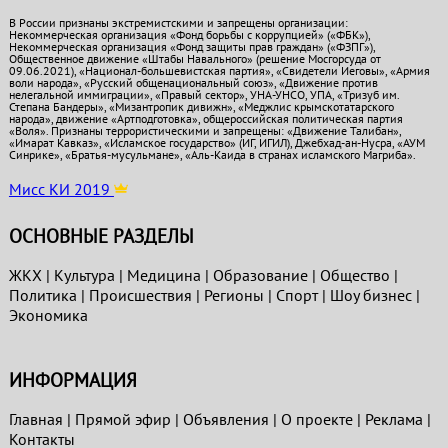
В России признаны экстремистскими и запрещены организации:
Некоммерческая организация «Фонд борьбы с коррупцией» («ФБК»),
Некоммерческая организация «Фонд защиты прав граждан» («ФЗПГ»),
Общественное движение «Штабы Навального» (решение Мосгорсуда от
09.06.2021), «Национал-большевистская партия», «Свидетели Иеговы», «Армия
воли народа», «Русский общенациональный союз», «Движение против
нелегальной иммиграции», «Правый сектор», УНА-УНСО, УПА, «Тризуб им.
Степана Бандеры», «Мизантропик дивижн», «Меджлис крымскотатарского
народа», движение «Артподготовка», общероссийская политическая партия
«Воля». Признаны террористическими и запрещены: «Движение Талибан»,
«Имарат Кавказ», «Исламское государство» (ИГ, ИГИЛ), Джебхад-ан-Нусра, «АУМ
Синрике», «Братья-мусульмане», «Аль-Каида в странах исламского Магриба».
Мисс КИ 2019
ОСНОВНЫЕ РАЗДЕЛЫ
ЖКХ
|
Культура
|
Медицина
|
Образование
|
Общество
|
Политика
|
Проиcшествия
|
Регионы
|
Спорт
|
Шоу бизнес
|
Экономика
ИНФОРМАЦИЯ
Главная
|
Прямой эфир
|
Объявления
|
О проекте
|
Реклама
|
Контакты