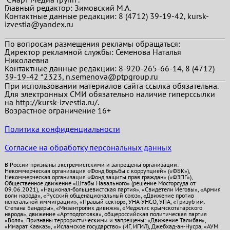
Главный редактор:
Зимовский М.А.
Контактные данные редакции: 8 (4712) 39-19-42, kursk-
izvestia@yandex.ru
По вопросам размещения рекламы обращаться:
Директор рекламной службы: Семенова Наталья
Николаевна
Контактные данные редакции: 8-920-265-66-14, 8 (4712)
39-19-42 *2323, n.semenova@ptpgroup.ru
При использовании материалов сайта ссылка обязательна.
Для электронных СМИ обязательно наличие гиперссылки
на http://kursk-izvestia.ru/.
Возрастное ограничение 16+
Политика конфиденциальности
Согласие на обработку персональных данных
В России признаны экстремистскими и запрещены организации:
Некоммерческая организация «Фонд борьбы с коррупцией» («ФБК»),
Некоммерческая организация «Фонд защиты прав граждан» («ФЗПГ»),
Общественное движение «Штабы Навального» (решение Мосгорсуда от
09.06.2021), «Национал-большевистская партия», «Свидетели Иеговы», «Армия
воли народа», «Русский общенациональный союз», «Движение против
нелегальной иммиграции», «Правый сектор», УНА-УНСО, УПА, «Тризуб им.
Степана Бандеры», «Мизантропик дивижн», «Меджлис крымскотатарского
народа», движение «Артподготовка», общероссийская политическая партия
«Воля». Признаны террористическими и запрещены: «Движение Талибан»,
«Имарат Кавказ», «Исламское государство» (ИГ, ИГИЛ), Джебхад-ан-Нусра, «АУМ