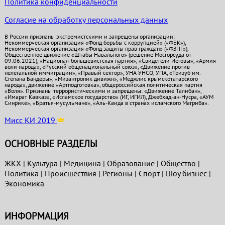
Политика конфиденциальности
Согласие на обработку персональных данных
В России признаны экстремистскими и запрещены организации:
Некоммерческая организация «Фонд борьбы с коррупцией» («ФБК»),
Некоммерческая организация «Фонд защиты прав граждан» («ФЗПГ»),
Общественное движение «Штабы Навального» (решение Мосгорсуда от
09.06.2021), «Национал-большевистская партия», «Свидетели Иеговы», «Армия
воли народа», «Русский общенациональный союз», «Движение против
нелегальной иммиграции», «Правый сектор», УНА-УНСО, УПА, «Тризуб им.
Степана Бандеры», «Мизантропик дивижн», «Меджлис крымскотатарского
народа», движение «Артподготовка», общероссийская политическая партия
«Воля». Признаны террористическими и запрещены: «Движение Талибан»,
«Имарат Кавказ», «Исламское государство» (ИГ, ИГИЛ), Джебхад-ан-Нусра, «АУМ
Синрике», «Братья-мусульмане», «Аль-Каида в странах исламского Магриба».
Мисс КИ 2019
ОСНОВНЫЕ РАЗДЕЛЫ
ЖКХ
|
Культура
|
Медицина
|
Образование
|
Общество
|
Политика
|
Проиcшествия
|
Регионы
|
Спорт
|
Шоу бизнес
|
Экономика
ИНФОРМАЦИЯ