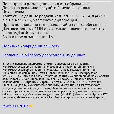
По вопросам размещения рекламы обращаться:
Директор рекламной службы: Семенова Наталья
Николаевна
Контактные данные редакции: 8-920-265-66-14, 8 (4712)
39-19-42 *2323, n.semenova@ptpgroup.ru
При использовании материалов сайта ссылка обязательна.
Для электронных СМИ обязательно наличие гиперссылки
на http://kursk-izvestia.ru/.
Возрастное ограничение 16+
Политика конфиденциальности
Согласие на обработку персональных данных
В России признаны экстремистскими и запрещены организации:
Некоммерческая организация «Фонд борьбы с коррупцией» («ФБК»),
Некоммерческая организация «Фонд защиты прав граждан» («ФЗПГ»),
Общественное движение «Штабы Навального» (решение Мосгорсуда от
09.06.2021), «Национал-большевистская партия», «Свидетели Иеговы», «Армия
воли народа», «Русский общенациональный союз», «Движение против
нелегальной иммиграции», «Правый сектор», УНА-УНСО, УПА, «Тризуб им.
Степана Бандеры», «Мизантропик дивижн», «Меджлис крымскотатарского
народа», движение «Артподготовка», общероссийская политическая партия
«Воля». Признаны террористическими и запрещены: «Движение Талибан»,
«Имарат Кавказ», «Исламское государство» (ИГ, ИГИЛ), Джебхад-ан-Нусра, «АУМ
Синрике», «Братья-мусульмане», «Аль-Каида в странах исламского Магриба».
Мисс КИ 2019