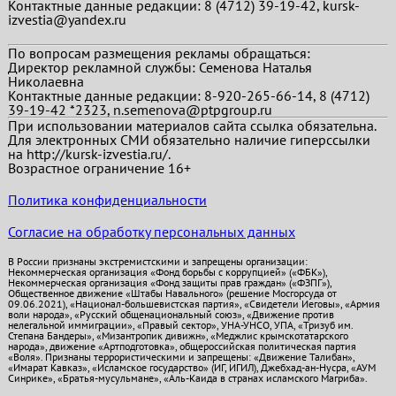
Контактные данные редакции: 8 (4712) 39-19-42, kursk-
izvestia@yandex.ru
По вопросам размещения рекламы обращаться:
Директор рекламной службы: Семенова Наталья
Николаевна
Контактные данные редакции: 8-920-265-66-14, 8 (4712)
39-19-42 *2323, n.semenova@ptpgroup.ru
При использовании материалов сайта ссылка обязательна.
Для электронных СМИ обязательно наличие гиперссылки
на http://kursk-izvestia.ru/.
Возрастное ограничение 16+
Политика конфиденциальности
Согласие на обработку персональных данных
В России признаны экстремистскими и запрещены организации:
Некоммерческая организация «Фонд борьбы с коррупцией» («ФБК»),
Некоммерческая организация «Фонд защиты прав граждан» («ФЗПГ»),
Общественное движение «Штабы Навального» (решение Мосгорсуда от
09.06.2021), «Национал-большевистская партия», «Свидетели Иеговы», «Армия
воли народа», «Русский общенациональный союз», «Движение против
нелегальной иммиграции», «Правый сектор», УНА-УНСО, УПА, «Тризуб им.
Степана Бандеры», «Мизантропик дивижн», «Меджлис крымскотатарского
народа», движение «Артподготовка», общероссийская политическая партия
«Воля». Признаны террористическими и запрещены: «Движение Талибан»,
«Имарат Кавказ», «Исламское государство» (ИГ, ИГИЛ), Джебхад-ан-Нусра, «АУМ
Синрике», «Братья-мусульмане», «Аль-Каида в странах исламского Магриба».