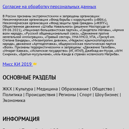
Согласие на обработку персональных данных
В России признаны экстремистскими и запрещены организации:
Некоммерческая организация «Фонд борьбы с коррупцией» («ФБК»),
Некоммерческая организация «Фонд защиты прав граждан» («ФЗПГ»),
Общественное движение «Штабы Навального» (решение Мосгорсуда от
09.06.2021), «Национал-большевистская партия», «Свидетели Иеговы», «Армия
воли народа», «Русский общенациональный союз», «Движение против
нелегальной иммиграции», «Правый сектор», УНА-УНСО, УПА, «Тризуб им.
Степана Бандеры», «Мизантропик дивижн», «Меджлис крымскотатарского
народа», движение «Артподготовка», общероссийская политическая партия
«Воля». Признаны террористическими и запрещены: «Движение Талибан»,
«Имарат Кавказ», «Исламское государство» (ИГ, ИГИЛ), Джебхад-ан-Нусра, «АУМ
Синрике», «Братья-мусульмане», «Аль-Каида в странах исламского Магриба».
Мисс КИ 2019
ОСНОВНЫЕ РАЗДЕЛЫ
ЖКХ
|
Культура
|
Медицина
|
Образование
|
Общество
|
Политика
|
Проиcшествия
|
Регионы
|
Спорт
|
Шоу бизнес
|
Экономика
ИНФОРМАЦИЯ