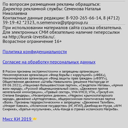
По вопросам размещения рекламы обращаться:
Директор рекламной службы: Семенова Наталья
Николаевна
Контактные данные редакции: 8-920-265-66-14, 8 (4712)
39-19-42 *2323, n.semenova@ptpgroup.ru
При использовании материалов сайта ссылка обязательна.
Для электронных СМИ обязательно наличие гиперссылки
на http://kursk-izvestia.ru/.
Возрастное ограничение 16+
Политика конфиденциальности
Согласие на обработку персональных данных
В России признаны экстремистскими и запрещены организации:
Некоммерческая организация «Фонд борьбы с коррупцией» («ФБК»),
Некоммерческая организация «Фонд защиты прав граждан» («ФЗПГ»),
Общественное движение «Штабы Навального» (решение Мосгорсуда от
09.06.2021), «Национал-большевистская партия», «Свидетели Иеговы», «Армия
воли народа», «Русский общенациональный союз», «Движение против
нелегальной иммиграции», «Правый сектор», УНА-УНСО, УПА, «Тризуб им.
Степана Бандеры», «Мизантропик дивижн», «Меджлис крымскотатарского
народа», движение «Артподготовка», общероссийская политическая партия
«Воля». Признаны террористическими и запрещены: «Движение Талибан»,
«Имарат Кавказ», «Исламское государство» (ИГ, ИГИЛ), Джебхад-ан-Нусра, «АУМ
Синрике», «Братья-мусульмане», «Аль-Каида в странах исламского Магриба».
Мисс КИ 2019