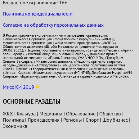
Возрастное ограничение 16+
Политика конфиденциальности
Согласие на обработку персональных данных
В России признаны экстремистскими и запрещены организации:
Некоммерческая организация «Фонд борьбы с коррупцией» («ФБК»),
Некоммерческая организация «Фонд защиты прав граждан» («ФЗПГ»),
Общественное движение «Штабы Навального» (решение Мосгорсуда от
09.06.2021), «Национал-большевистская партия», «Свидетели Иеговы», «Армия
воли народа», «Русский общенациональный союз», «Движение против
нелегальной иммиграции», «Правый сектор», УНА-УНСО, УПА, «Тризуб им.
Степана Бандеры», «Мизантропик дивижн», «Меджлис крымскотатарского
народа», движение «Артподготовка», общероссийская политическая партия
«Воля». Признаны террористическими и запрещены: «Движение Талибан»,
«Имарат Кавказ», «Исламское государство» (ИГ, ИГИЛ), Джебхад-ан-Нусра, «АУМ
Синрике», «Братья-мусульмане», «Аль-Каида в странах исламского Магриба».
Мисс КИ 2019
ОСНОВНЫЕ РАЗДЕЛЫ
ЖКХ
|
Культура
|
Медицина
|
Образование
|
Общество
|
Политика
|
Проиcшествия
|
Регионы
|
Спорт
|
Шоу бизнес
|
Экономика