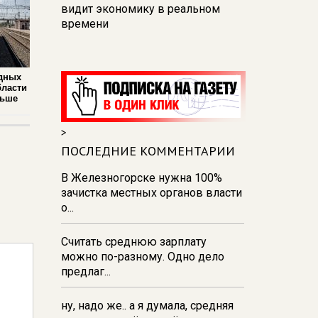
видит экономику в реальном
времени
12:26
В Курске перекроют
движение на участке улицы
дных
Карла Маркса
бласти
льше
12:17
В Курске прокуратура
добивается возмещения для
>
девочки - подростка ущерба за
побои
ПОСЛЕДНИЕ КОММЕНТАРИИ
11:58
В Курской области
В Железногорске нужна 100%
обрушившаяся стена повлекла
зачистка местных органов власти
возбуждение уголовного дела в
о...
отношении ИП
Считать среднюю зарплату
11:52
В Курске прокуратура
можно по-разному. Одно дело
добивается выплаты более 1 млн
предлаг...
рублей зарплаты 32-м
работникам
ну, надо же.. а я думала, средняя