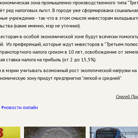
экономическая зона промышленно-производственного типа "Тре
аёт ряд налоговых льгот. В городе уже сформирована социальная
ные учреждения - так что в этом смысле инвесторам вкладыват
ьства (какие именно, мэр не уточнил).
весторам в особой экономической зоне будут всячески помогать
й. Из преференций, которые ждут инвесторов в "Третьем полюсе
транспортного налога сроком в 10 лет, освобождение от земел
я ставка налога на прибыль (от 2 до 15,5%).
 в мэрии учитывать возможный рост экологической нагрузки на 
ономическую зону придут предприятия "легкой и средней"
Сергей Пр
,
#новости онлайн