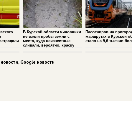
вского
В Курской области чиновники
Пассажиров на пригоро
з
не взяли пробы земли с
маршрутах в Курской о
острадали
места, куда неизвестные
стало на 9,6 тысячи бо
сливали, вероятно, краску
 новости
,
Google новости