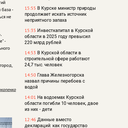
тий
15:55
В Курске министр природы
 база -
продолжает искать источник
ься не
неприятного запаха
15:35
Инвесткапитал в Курской
,
области в 2025 году превысил
" -
220 млрд рублей
ьного
14:53
В Курской области в
строительной сфере работают
24,7 тыс. человек
город,
14:50
Глава Железногорска
назвал причины перебоев с
водой
окопенко
14:01
На водоемах Курской
области погибли 10 человек, двое
из них - дети
12:46
Данные вместо
деклараций: как государство