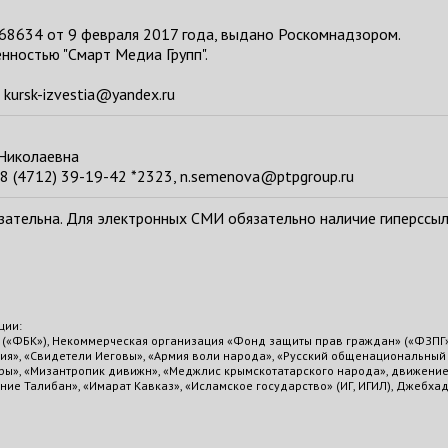
68634 от 9 февраля 2017 года, выдано Роскомнадзором.
нностью "Смарт Медиа Групп".
kursk-izvestia@yandex.ru
 Николаевна
8 (4712) 39-19-42 *2323, n.semenova@ptpgroup.ru
тельна. Для электронных СМИ обязательно наличие гиперссылки н
ции:
 («ФБК»), Некоммерческая организация «Фонд защиты прав граждан» («ФЗПГ
тия», «Свидетели Иеговы», «Армия воли народа», «Русский общенациональны
деры», «Мизантропик дивижн», «Меджлис крымскотатарского народа», движени
е Талибан», «Имарат Кавказ», «Исламское государство» (ИГ, ИГИЛ), Джебхад