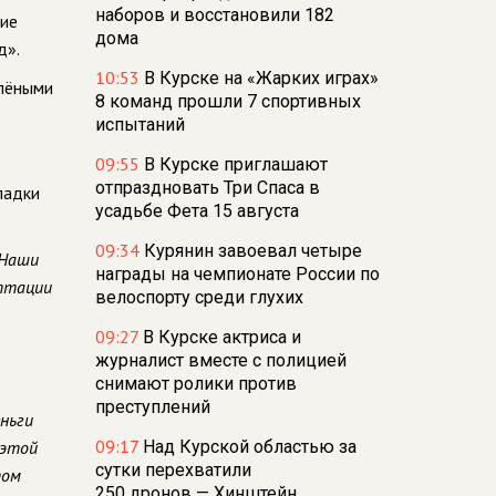
наборов и восстановили 182
ние
дома
д».
10:53
В Курске на «Жарких играх»
елёными
8 команд прошли 7 спортивных
испытаний
09:55
В Курске приглашают
отпраздновать Три Спаса в
ладки
усадьбе Фета 15 августа
09:34
Курянин завоевал четыре
 Наши
награды на чемпионате России по
аптации
велоспорту среди глухих
09:27
В Курске актриса и
журналист вместе с полицией
снимают ролики против
преступлений
еньги
09:17
 этой
Над Курской областью за
сутки перехватили
том
250 дронов — Хинштейн