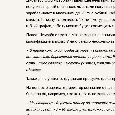
Директор ООО «Европа» Павел Шевелёв пригласил
получить первый опыт молодые люди могут на пра
зарабатывают в магазинах до 30 тыс. рублей. Р
книжка. Те, кому исполнилось 18 лет, могут зара
гибкий график, работу можно будет совмещать с 
Павел Шевелёв отметил, что компания оплачива
квалификации в вузах. У него самого несколько в
– В нашей компании продавцы могут вырасти до з
Большинство директоров начинали продавцами. Я
сети. Самое главное – хотеть учиться, хотеть р
Шевелёв.
Также для лучших сотрудников предусмотрены пре
На вопрос о зарплате директор компании ответил
Сначала он, например, сможет стать помощником 
– Мы стараемся держать планку по зарплате выш
начиналась от 70 – 80 тысяч рублей, нужно полу