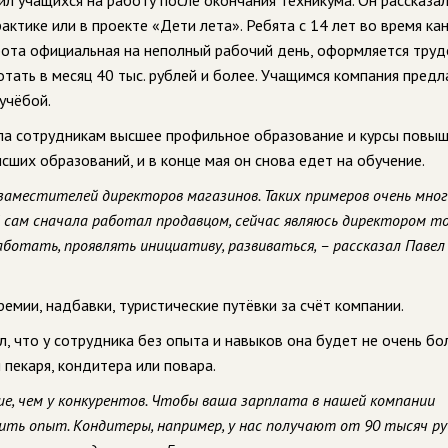
 учащихся на работу после окончания техникума. Он рассказал
ктике или в проекте «Дети лета». Ребята с 14 лет во время ка
абота официальная на неполный рабочий день, оформляется труд
ботать в месяц 40 тыс. рублей и более. Учащимся компания предл
учёбой.
ла сотрудникам высшее профильное образование и курсы повы
ысших образований, и в конце мая он снова едет на обучение.
аместителей директоров магазинов. Таких примеров очень мног
 сам сначала работал продавцом, сейчас являюсь директором т
аботать, проявлять инициативу, развиваться, – рассказал Павел
мии, надбавки, туристические путёвки за счёт компании.
, что у сотрудника без опыта и навыков она будет не очень бо
пекаря, кондитера или повара.
е, чем у конкурентов. Чтобы ваша зарплата в нашей компании
чить опыт. Кондитеры, например, у нас получают от 90 тысяч ру