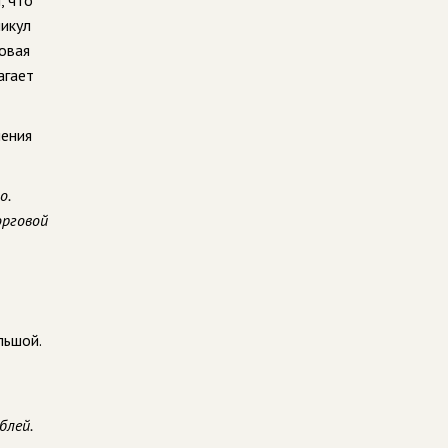
, что
никул
овая
агает
шения
о.
орговой
льшой.
блей.