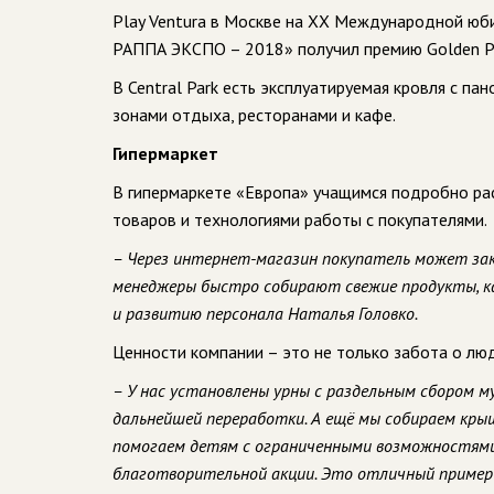
Play Ventura в Москве на XX Международной юб
РАППА ЭКСПО – 2018» получил премию Golden Po
В Central Park есть эксплуатируемая кровля с п
зонами отдыха, ресторанами и кафе.
Гипермаркет
В гипермаркете «Европа» учащимся подробно рас
товаров и технологиями работы с покупателями.
– Через интернет-магазин покупатель может зак
менеджеры быстро собирают свежие продукты, ка
и развитию персонала Наталья Головко.
Ценности компании – это не только забота о люд
– У нас установлены урны с раздельным сбором 
дальнейшей переработки. А ещё мы собираем крыш
помогаем детям с ограниченными возможностями 
благотворительной акции. Это отличный пример 