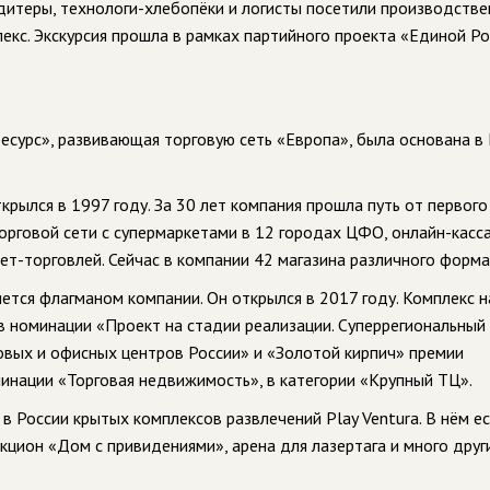
дитеры, технологи-хлебопёки и логисты посетили производств
екс. Экскурсия прошла в рамках партийного проекта «Единой Р
есурс», развивающая торговую сеть «Европа», была основана в
крылся в 1997 году. За 30 лет компания прошла путь от первого
орговой сети с супермаркетами в 12 городах ЦФО, онлайн-касс
ет-торговлей. Сейчас в компании 42 магазина различного форма
ляется флагманом компании. Он открылся в 2017 году. Комплекс 
 номинации «Проект на стадии реализации. Суперрегиональный
овых и офисных центров России» и «Золотой кирпич» премии
ации «Торговая недвижимость», в категории «Крупный ТЦ».
в России крытых комплексов развлечений Play Ventura. В нём е
кцион «Дом с привидениями», арена для лазертага и много друг