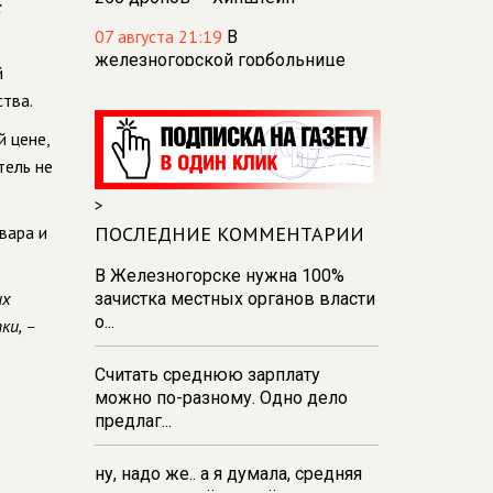
:
07 августа 21:19
В
железногорской горбольнице
й
решили проблему нехватки воды
ства.
20:48
Курских водителей просят
 цене,
не парковать авто в местах
тель не
проведения ремонтов
>
18:57
Курское МЧС
вара и
предупреждает о грозах и
ПОСЛЕДНИЕ КОММЕНТАРИИ
сильных порывах ветра 8 августа
В Железногорске нужна 100%
16:47
В Курске отметили 70-летие
их
зачистка местных органов власти
Дня строителя
о...
ки, –
16:36
Прокуратура держит на
Считать среднюю зарплату
контроле ситуацию с
можно по-разному. Одно дело
водоснабжением в
предлаг...
Железногорске
ну, надо же.. а я думала, средняя