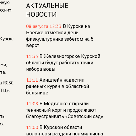
енную
АКТУАЛЬНЫЕ
оссии»
НОВОСТИ
08 августа 12:33
В Курске на
Боевке отметили день
 Курске
физкультурника забегом на 5
вёрст
11:35
В Железногорске Курской
области будут работать точки
ами,
набора воды
та.
11:11
Хинштейн навестил
на RCSC
раненых курян в областной
 ТЦ».
больнице
11:08
В Медвенке открыли
теннисный корт и продолжают
сть
благоустраивать «Советский сад»
их
11:00
В Курской области
волонтёры раздали полмиллиона