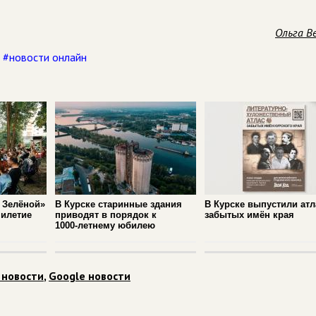
Ольга В
,
#новости онлайн
 Зелёной»
В Курске старинные здания
В Курске выпустили атл
милетие
приводят в порядок к
забытых имён края
1000‑летнему юбилею
 новости
,
Google новости