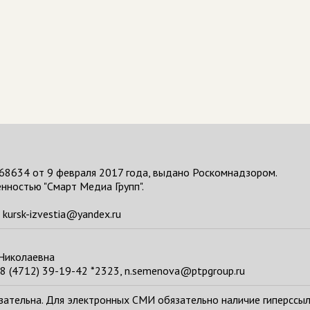
68634 от 9 февраля 2017 года, выдано Роскомнадзором.
нностью "Смарт Медиа Групп".
kursk-izvestia@yandex.ru
 Николаевна
8 (4712) 39-19-42 *2323, n.semenova@ptpgroup.ru
тельна. Для электронных СМИ обязательно наличие гиперссылки н