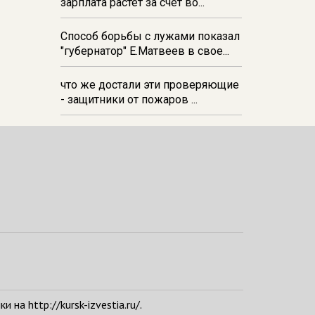
зарплата растёт за счёт во...
Способ борьбы с лужами показал
"губернатор" Е.Матвеев в свое...
что же достали эти проверяющие
- защитники от пожаров ...
а http://kursk-izvestia.ru/.