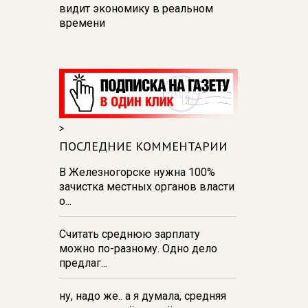
видит экономику в реальном
времени
12:26
В Курске перекроют
движение на участке улицы
Карла Маркса
12:17
В Курске прокуратура
добивается возмещения для
>
девочки - подростка ущерба за
побои
ПОСЛЕДНИЕ КОММЕНТАРИИ
11:58
В Курской области
В Железногорске нужна 100%
обрушившаяся стена повлекла
зачистка местных органов власти
возбуждение уголовного дела в
о...
отношении ИП
Считать среднюю зарплату
11:52
В Курске прокуратура
можно по-разному. Одно дело
добивается выплаты более 1 млн
предлаг...
рублей зарплаты 32-м
работникам
ну, надо же.. а я думала, средняя