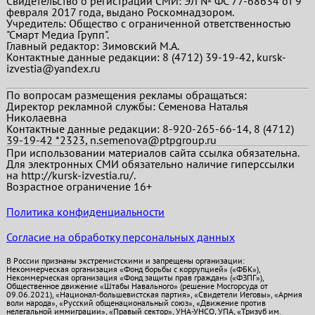
Свидетельство о регистрации СМИ: ЭЛ № ФС 77-68634 от 9
февраля 2017 года, выдано Роскомнадзором.
Учредитель: Общество с ограниченной ответственностью
"Смарт Медиа Групп".
Главный редактор:
Зимовский М.А.
Контактные данные редакции: 8 (4712) 39-19-42, kursk-
izvestia@yandex.ru
По вопросам размещения рекламы обращаться:
Директор рекламной службы: Семенова Наталья
Николаевна
Контактные данные редакции: 8-920-265-66-14, 8 (4712)
39-19-42 *2323, n.semenova@ptpgroup.ru
При использовании материалов сайта ссылка обязательна.
Для электронных СМИ обязательно наличие гиперссылки
на http://kursk-izvestia.ru/.
Возрастное ограничение 16+
Политика конфиденциальности
Согласие на обработку персональных данных
В России признаны экстремистскими и запрещены организации:
Некоммерческая организация «Фонд борьбы с коррупцией» («ФБК»),
Некоммерческая организация «Фонд защиты прав граждан» («ФЗПГ»),
Общественное движение «Штабы Навального» (решение Мосгорсуда от
09.06.2021), «Национал-большевистская партия», «Свидетели Иеговы», «Армия
воли народа», «Русский общенациональный союз», «Движение против
нелегальной иммиграции», «Правый сектор», УНА-УНСО, УПА, «Тризуб им.