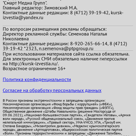
"Смарт Медиа Групп".
Главный редактор:
Зимовский М.А.
Контактные данные редакции: 8 (4712) 39-19-42, kursk-
izvestia@yandex.ru
По вопросам размещения рекламы обращаться:
Директор рекламной службы: Семенова Наталья
Николаевна
Контактные данные редакции: 8-920-265-66-14, 8 (4712)
39-19-42 *2323, n.semenova@ptpgroup.ru
При использовании материалов сайта ссылка обязательна.
Для электронных СМИ обязательно наличие гиперссылки
на http://kursk-izvestia.ru/.
Возрастное ограничение 16+
Политика конфиденциальности
Согласие на обработку персональных данных
В России признаны экстремистскими и запрещены организации:
Некоммерческая организация «Фонд борьбы с коррупцией» («ФБК»),
Некоммерческая организация «Фонд защиты прав граждан» («ФЗПГ»),
Общественное движение «Штабы Навального» (решение Мосгорсуда от
09.06.2021), «Национал-большевистская партия», «Свидетели Иеговы», «Армия
воли народа», «Русский общенациональный союз», «Движение против
нелегальной иммиграции», «Правый сектор», УНА-УНСО, УПА, «Тризуб им.
Степана Бандеры», «Мизантропик дивижн», «Меджлис крымскотатарского
народа», движение «Артподготовка», общероссийская политическая партия
«Воля». Признаны террористическими и запрещены: «Движение Талибан»,