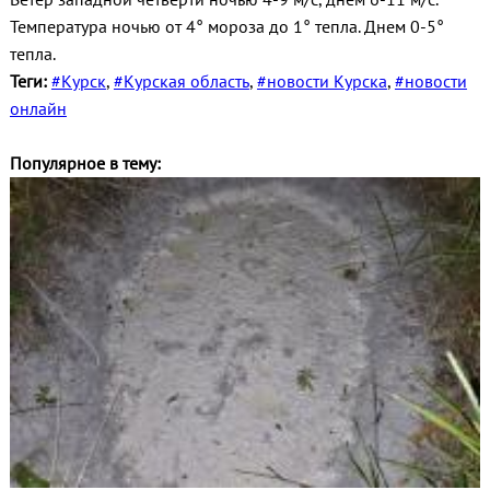
Температура ночью от 4° мороза до 1° тепла. Днем 0-5°
тепла.
Теги:
#Курск
,
#Курская область
,
#новости Курска
,
#новости
онлайн
Популярное в тему: