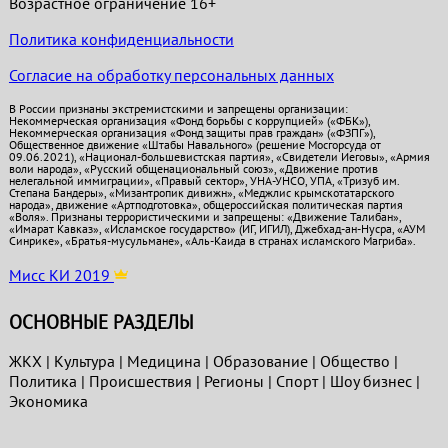
Возрастное ограничение 16+
Политика конфиденциальности
Согласие на обработку персональных данных
В России признаны экстремистскими и запрещены организации:
Некоммерческая организация «Фонд борьбы с коррупцией» («ФБК»),
Некоммерческая организация «Фонд защиты прав граждан» («ФЗПГ»),
Общественное движение «Штабы Навального» (решение Мосгорсуда от
09.06.2021), «Национал-большевистская партия», «Свидетели Иеговы», «Армия
воли народа», «Русский общенациональный союз», «Движение против
нелегальной иммиграции», «Правый сектор», УНА-УНСО, УПА, «Тризуб им.
Степана Бандеры», «Мизантропик дивижн», «Меджлис крымскотатарского
народа», движение «Артподготовка», общероссийская политическая партия
«Воля». Признаны террористическими и запрещены: «Движение Талибан»,
«Имарат Кавказ», «Исламское государство» (ИГ, ИГИЛ), Джебхад-ан-Нусра, «АУМ
Синрике», «Братья-мусульмане», «Аль-Каида в странах исламского Магриба».
Мисс КИ 2019
ОСНОВНЫЕ РАЗДЕЛЫ
ЖКХ
|
Культура
|
Медицина
|
Образование
|
Общество
|
Политика
|
Проиcшествия
|
Регионы
|
Спорт
|
Шоу бизнес
|
Экономика